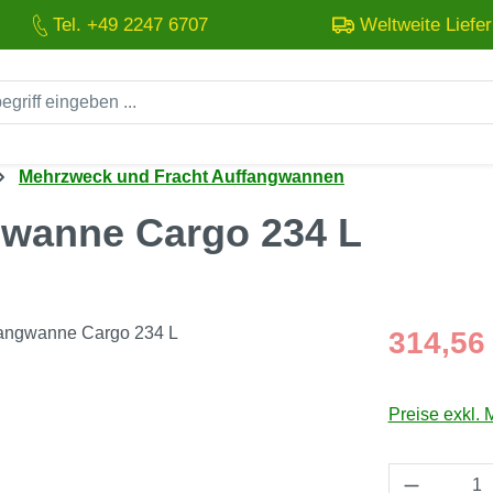
Tel. +49 2247 6707
Weltweite Liefe
Mehrzweck und Fracht Auffangwannen
gwanne Cargo 234 L
Regulärer Pre
314,56
Preise exkl. 
Produkt 