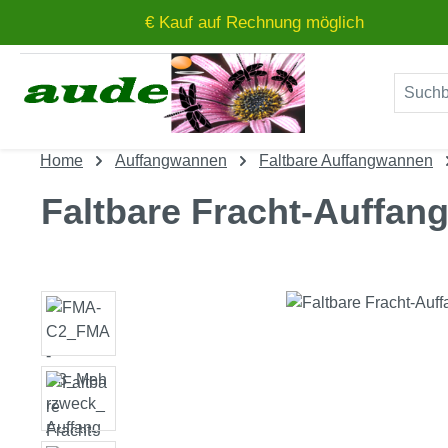
€ Kauf auf Rechnung möglich
um Hauptinhalt springen
Zur Suche springen
Home
Auffangwannen
Faltbare Auffangwannen
Faltbare Fracht-Auffan
Bildergalerie überspringen