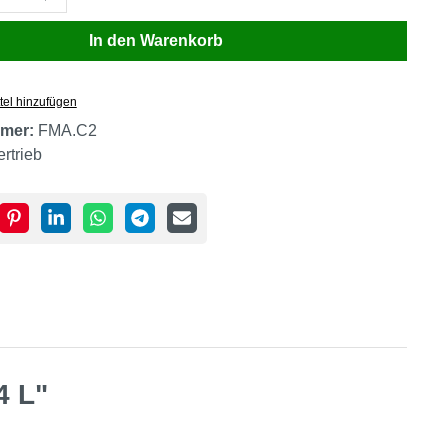
In den Warenkorb
tel hinzufügen
mer:
FMA.C2
ertrieb
4 L"