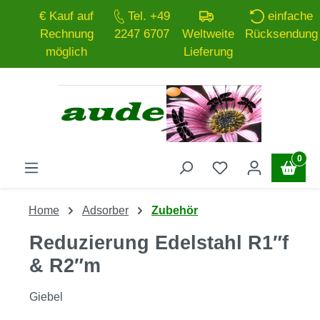
€ Kauf auf
Tel. +49
einfache
Zum Hauptinhalt springen
Rechnung
2247 6707
Weltweite
Rücksendung
möglich
Lieferung
0
Home
Adsorber
Zubehör
Reduzierung Edelstahl R1″f
& R2″m
Giebel