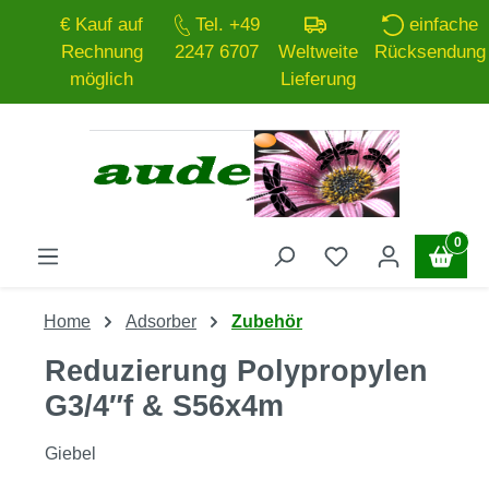
€ Kauf auf
Tel. +49
einfache
Zum Hauptinhalt springen
Rechnung
2247 6707
Weltweite
Rücksendung
möglich
Lieferung
0
Home
Adsorber
Zubehör
Reduzierung Polypropylen
G3/4″f & S56x4m
Giebel