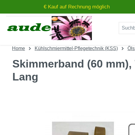
€ Kauf auf Rechnung möglich
um Hauptinhalt springen
Zur Suche springen
Home
Kühlschmiermittel-Pflegetechnik (KSS)
Öl
Skimmerband (60 mm), T
Lang
Bildergalerie überspringen