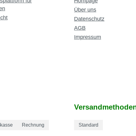
splattform für
Hompage
en
Über uns
cht
Datenschutz
AGB
Impressum
Versandmethode
rkasse
Rechnung
Standard