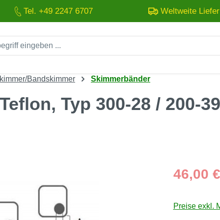
Tel. +49 2247 6707
Weltweite Liefe
skimmer/Bandskimmer
Skimmerbänder
eflon, Typ 300-28 / 200-3
Regulärer Pre
46,00 
Preise exkl. 