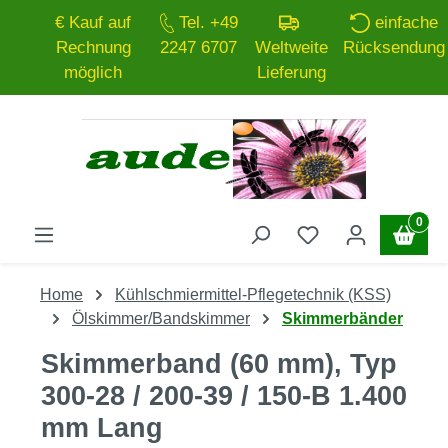
€ Kauf auf
Tel. +49
einfache
Zum Hauptinhalt springen
Rechnung
2247 6707
Weltweite
Rücksendung
möglich
Lieferung
0
Home
Kühlschmiermittel-Pflegetechnik (KSS)
Ölskimmer/Bandskimmer
Skimmerbänder
Skimmerband (60 mm), Typ
300-28 / 200-39 / 150-B 1.400
mm Lang