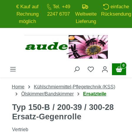
€ Kauf auf
Tel. +49
einfache
Zum Hauptinhalt springen
Rechnung
2247 6707
Weltweite
Rücksendung
möglich
Lieferung
0
Home
Kühlschmiermittel-Pflegetechnik (KSS)
Ölskimmer/Bandskimmer
Ersatzteile
Typ 150-B / 200-39 / 300-28
Ersatz-Gegenrolle
Vertrieb