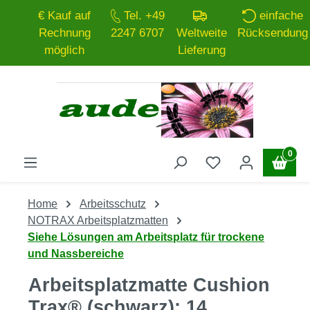
€ Kauf auf
Tel. +49
einfache
Zum Hauptinhalt springen
Rechnung
2247 6707
Weltweite
Rücksendung
möglich
Lieferung
0
Home
Arbeitsschutz
NOTRAX Arbeitsplatzmatten
Siehe Lösungen am Arbeitsplatz für trockene
und Nassbereiche
Arbeitsplatzmatte Cushion
Trax® (schwarz): 14