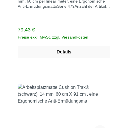
mm, 60 cm per linear meter, eine Ergonomische
Anti-ErmüdungsmatteSerie 479Anzahl der Artikel
1Artikeldicke 14 mmArtikelform
RechteckArtikelnummer 479C0024BLEnthaltene
Komponenten siehe
BeschreibungFarbe schwarzGröße 60 cm per
Regulärer Preis:
79,43 €
linear meterGewicht 3,6 kgLieferzeit 5
TageVerrsandkoten innerhalb Deutschlan
Preise exkl. MwSt. zzgl. Versandkosten
Versandkosten frei
Details