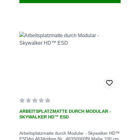
Ermüdungserscheinungen. Stärke: 13 mm
Gewicht: 12 kg/n² Rutschfetigkeit: R9
Durchschnittliche Bewertung von 0 von 5 Sternen
ARBEITSPLATZMATTE DURCH MODULAR -
SKYWALKER HD™ ESD
Arbeitsplatzmatte durch Modular - Skywalker HD™
ESDArt 463Artiken Nr.: 463S0000BLMaße 100 cm