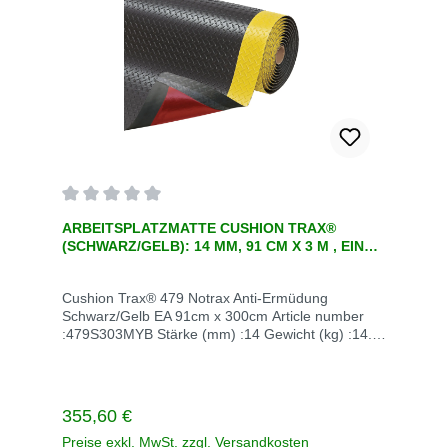
Durchschnittliche Bewertung von 0 von 5 Sternen
ARBEITSPLATZMATTE CUSHION TRAX®
(SCHWARZ/GELB): 14 MM, 91 CM X 3 M , EINE
ERGONOMISCHE ANTI-ERMÜD
Cushion Trax® 479 Notrax Anti-Ermüdung
Schwarz/Gelb EA 91cm x 300cm Article number
:479S303MYB Stärke (mm) :14 Gewicht (kg) :14.8
UOM code (ERP) (edittable) :EA Abmessungen
(cm) :91cm x 300cm Unit of measurement
:ELieferzeit auf Lager 5 - 10 TageLieferzeit ohne
Lager :84 TageBei Fragen rufen Sie einfach an:
Regulärer Preis:
355,60 €
+49 2247 6707Enthaltene Komponenten siehe
BeschreibungFarbe schwarz/gelbVersandkosten
Preise exkl. MwSt. zzgl. Versandkosten