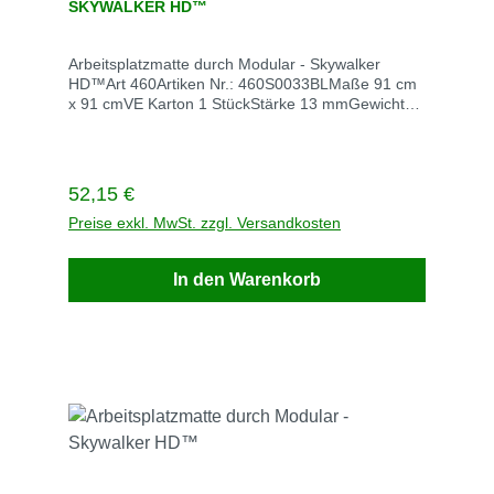
SKYWALKER HD™
Arbeitsplatzmatte durch Modular - Skywalker
HD™Art 460Artiken Nr.: 460S0033BLMaße 91 cm
x 91 cmVE Karton 1 StückStärke 13 mmGewicht
10 kgRutschfestigkeit: R 9Enthaltene
Komponenten siehe
BeschreibungFarbe schwarzLieferzeit 5
TageVerrsandkoten innerhalb Deutschlan
Regulärer Preis:
52,15 €
Versandkosten frei Arbeitsplatzmatte durch
Modular - Skywalker HD™ Die 13 mm dicke
Preise exkl. MwSt. zzgl. Versandkosten
Arbeitzsplatzmatte sorgt mit einer
Noppenoberfläche für höchsten ergonomischen
In den Warenkorb
Nutzen zu Entlastung bei
Ermüdungserscheinungen. Stärke: 13 mm
Gewicht: 10 kg/n² Rutschfetigkeit: R9