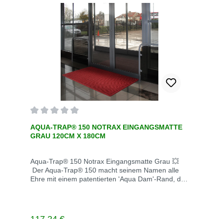
Durchschnittliche Bewertung von 0 von 5 Sternen
AQUA-TRAP® 150 NOTRAX EINGANGSMATTE
GRAU 120CM X 180CM
Aqua-Trap® 150 Notrax Eingangsmatte Grau 💥
Der Aqua-Trap® 150 macht seinem Namen alle
Ehre mit einem patentierten 'Aqua Dam'-Rand, der
bis zu 6 Liter Wasser pro Quadratmeter
aufnehmen kann und so Böden sauber und
trocken hält. ✅ Langlebige Gummirückseite: Hält
rauen Bedingungen stand und behält dabei Form
Regulärer Preis: