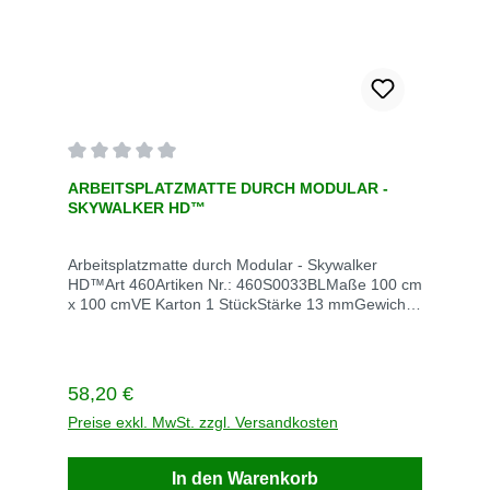
Durchschnittliche Bewertung von 0 von 5 Sternen
ARBEITSPLATZMATTE DURCH MODULAR -
SKYWALKER HD™
Arbeitsplatzmatte durch Modular - Skywalker
HD™Art 460Artiken Nr.: 460S0033BLMaße 100 cm
x 100 cmVE Karton 1 StückStärke 13 mmGewicht
12 kgRutschfestigkeit: R 9Enthaltene
Komponenten siehe
BeschreibungFarbe schwarzLieferzeit 5
TageVerrsandkoten innerhalb Deutschlan
Regulärer Preis:
58,20 €
Versandkosten frei Arbeitsplatzmatte durch
Modular - Skywalker HD™ Die 13 mm dicke
Preise exkl. MwSt. zzgl. Versandkosten
Arbeitzsplatzmatte sorgt mit einer
Noppenoberfläche für höchsten ergonomischen
In den Warenkorb
Nutzen zu Entlastung bei