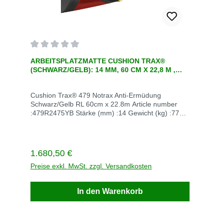
Durchschnittliche Bewertung von 0 von 5 Sternen
ARBEITSPLATZMATTE CUSHION TRAX®
(SCHWARZ/GELB): 14 MM, 60 CM X 22,8 M ,
EINE ERGONOMISCHE ANTI-ERMÜDUNG-
AARBEITSPLATZMATTE
Cushion Trax® 479 Notrax Anti-Ermüdung
Schwarz/Gelb RL 60cm x 22.8m Article number
:479R2475YB Stärke (mm) :14 Gewicht (kg) :77
UOM code (ERP) (edittable) :RL Abmessungen
(cm) :60cm x 22.8m Unit of measurement :RL
Frarbe schwerz/gelb Lieferzeit auf Lager 5-10
Tage Lieferzeit ohne Lager :84 Tage Bei Fragen
Regulärer Preis:
1.680,50 €
rufen Sie einfach an +49 22476702 Versandkosten
innerhalb Deutschland Versandkosten frei
Preise exkl. MwSt. zzgl. Versandkosten
In den Warenkorb