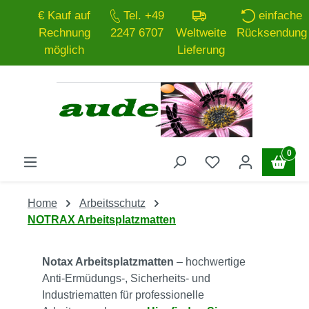
€ Kauf auf
Tel. +49
einfache
Zum Hauptinhalt springen
Rechnung
2247 6707
Weltweite
Rücksendung
möglich
Lieferung
0
Home
Arbeitsschutz
NOTRAX Arbeitsplatzmatten
Notax Arbeitsplatzmatten
– hochwertige
Anti-Ermüdungs-, Sicherheits- und
Industriematten für professionelle