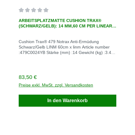
Durchschnittliche Bewertung von 0 von 5 Sternen
ARBEITSPLATZMATTE CUSHION TRAX®
(SCHWARZ/GELB): 14 MM,60 CM PER LINEAR
METER , EINE ERGONOMISCHE ANT
Cushion Trax® 479 Notrax Anti-Ermüdung
Schwarz/Gelb LINM 60cm x linm Article number
:479C0024YB Stärke (mm) :14 Gewicht (kg) :3.4
UOM code (ERP) (edittable) :LINM Abmessungen
(cm) :60cm x linm Unit of measurement :LINM
Enthaltene Komponenten siehe
Beschreibung Farbe schwarz/gelbBei Fragen
Regulärer Preis:
83,50 €
rufen Sie einfach an: +49 2247 6707Lieferzeit auf
5 - 10 TageLieferzeit ohne Lager :84
Preise exkl. MwSt. zzgl. Versandkosten
TageVersandkosten innerhalb Deutschland
Versandkosten frei
In den Warenkorb