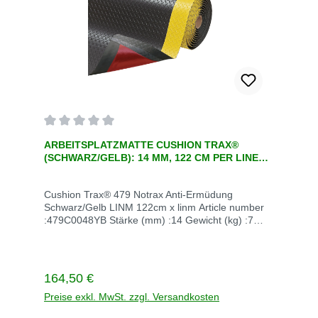
Durchschnittliche Bewertung von 0 von 5 Sternen
ARBEITSPLATZMATTE CUSHION TRAX®
(SCHWARZ/GELB): 14 MM, 122 CM PER LINEAR
METER , EINE ERGONOMISCHE
ARBEITSPLATZMATTE
Cushion Trax® 479 Notrax Anti-Ermüdung
Schwarz/Gelb LINM 122cm x linm Article number
:479C0048YB Stärke (mm) :14 Gewicht (kg) :7
UOM code (ERP) (edittable) :LINM Abmessungen
(cm) :122cm x linm Unit of measurement :LINM
Enthaltene Komponenten siehe Beschreibung
Frarbe schwerz/gelb Lieferzeit auf Lager 5-10
Regulärer Preis:
164,50 €
Tage Lieferzeit ohne Lager :84 Tage Bei Fragen
rufen Sie einfach an +49 22476702Versandkosten
Preise exkl. MwSt. zzgl. Versandkosten
innerhalb Deutschland Versandkosten frei