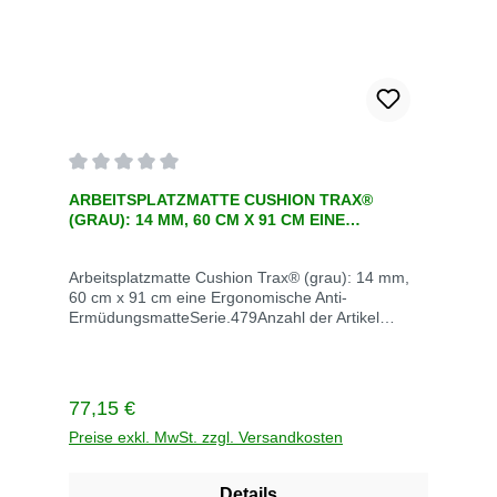
Durchschnittliche Bewertung von 0 von 5 Sternen
ARBEITSPLATZMATTE CUSHION TRAX®
(GRAU): 14 MM, 60 CM X 91 CM EINE
ERGONOMISCHE ANTI-ERMÜDUNGSMATTE
Arbeitsplatzmatte Cushion Trax® (grau): 14 mm,
60 cm x 91 cm eine Ergonomische Anti-
ErmüdungsmatteSerie.479Anzahl der Artikel
1Artikeldicke 14 mmArtikelform
RechteckArtikelnummer 479S0023GYEnthaltene
Komponenten siehe
BeschreibungFarbe grauGröße 60 cm x 91
Regulärer Preis:
77,15 €
cmGewicht 3,2 kgLieferzeit 5 TageVerrsandkoten
innerhalb Deutschlan Versandkosten frei
Preise exkl. MwSt. zzgl. Versandkosten
Details