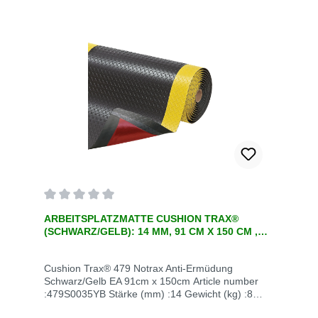
Durchschnittliche Bewertung von 0 von 5 Sternen
ARBEITSPLATZMATTE CUSHION TRAX®
(SCHWARZ/GELB): 14 MM, 91 CM X 150 CM ,
EINE ERGONOMISCHE ANTI-
ERMÜDUNGSMATTE
Cushion Trax® 479 Notrax Anti-Ermüdung
Schwarz/Gelb EA 91cm x 150cm Article number
:479S0035YB Stärke (mm) :14 Gewicht (kg) :8
UOM code (ERP) (edittable) :EA Abmessungen