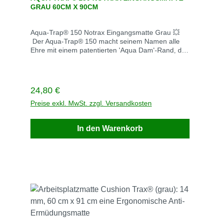
GRAU 60CM X 90CM
Aqua-Trap® 150 Notrax Eingangsmatte Grau 💥
Der Aqua-Trap® 150 macht seinem Namen alle
Ehre mit einem patentierten 'Aqua Dam'-Rand, der
bis zu 6 Liter Wasser pro Quadratmeter
aufnehmen kann und so Böden sauber und
trocken hält. ✅ Langlebige Gummirückseite: Hält
rauen Bedingungen stand und behält dabei Form
Regulärer Preis:
24,80 €
und Wirksamkeit. ✅ Hochleistungs-
Textiloberfläche: Fängt Schmutz und Feuchtigkeit
Preise exkl. MwSt. zzgl. Versandkosten
effektiv auf und sorgt dafür, dass Ihre
Eingangsbereiche länger sauber bleiben
In den Warenkorb
Artikelnummer :150S0023GY Stärke (mm) :13
Gewicht (kg) :2.5 Abmessungen (cm) :60cm x
90cm Unit of measurement :EA Lieferzeit 3
Werktage