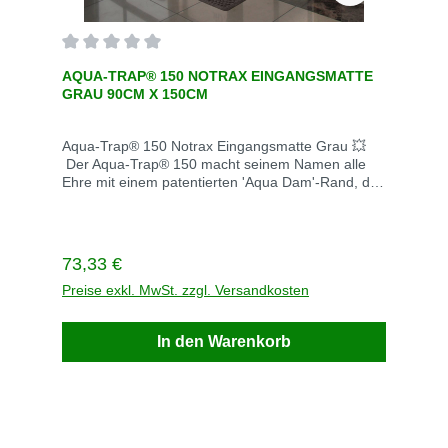
Durchschnittliche Bewertung von 0 von 5 Sternen
AQUA-TRAP® 150 NOTRAX EINGANGSMATTE
GRAU 90CM X 150CM
Aqua-Trap® 150 Notrax Eingangsmatte Grau 💥
Der Aqua-Trap® 150 macht seinem Namen alle
Ehre mit einem patentierten 'Aqua Dam'-Rand, der
bis zu 6 Liter Wasser pro Quadratmeter
aufnehmen kann und so Böden sauber und
trocken hält. ✅ Langlebige Gummirückseite: Hält
rauen Bedingungen stand und behält dabei Form
Regulärer Preis:
73,33 €
und Wirksamkeit. ✅ Hochleistungs-
Textiloberfläche: Fängt Schmutz und Feuchtigkeit
Preise exkl. MwSt. zzgl. Versandkosten
effektiv auf und sorgt dafür, dass Ihre
Eingangsbereiche länger sauber bleiben
In den Warenkorb
Artikelnummer :150S0023GY Stärke (mm) :13
Gewicht (kg) :6.1 Abmessungen (cm) : 90cm x
150cm Unit of measurement :EA Lieferzeit 3
Werktage