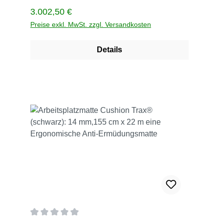
schwarzGröße 122 cm x 22,8 mGewicht 165
Regulärer Preis:
3.002,50 €
kgLieferzeit 5 TageVerrsandkoten innerhalb
Deutschlan Versandkosten frei
Preise exkl. MwSt. zzgl. Versandkosten
Details