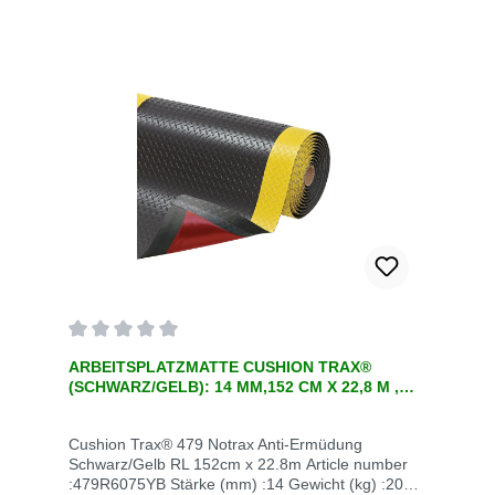
Durchschnittliche Bewertung von 0 von 5 Sternen
ARBEITSPLATZMATTE CUSHION TRAX®
(SCHWARZ/GELB): 14 MM,152 CM X 22,8 M ,
EINE ERGONOMISCHE ANTI-ERMÜD
Cushion Trax® 479 Notrax Anti-Ermüdung
Schwarz/Gelb RL 152cm x 22.8m Article number
:479R6075YB Stärke (mm) :14 Gewicht (kg) :209.8