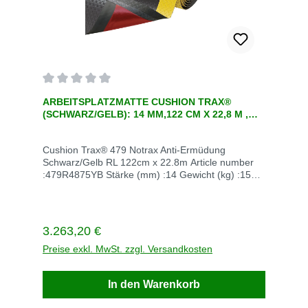
Durchschnittliche Bewertung von 0 von 5 Sternen
ARBEITSPLATZMATTE CUSHION TRAX®
(SCHWARZ/GELB): 14 MM,122 CM X 22,8 M ,
EINE ERGONOMISCHE ANTI-ERMÜD
Cushion Trax® 479 Notrax Anti-Ermüdung
Schwarz/Gelb RL 122cm x 22.8m Article number
:479R4875YB Stärke (mm) :14 Gewicht (kg) :158
UOM code (ERP) (edittable) :RL Abmessungen
(cm) :122cm x 22.8m Unit of measurement
:RLEnthaltene Komponenten siehe Beschreibung
Lieferzeit auf Lager 5-10 Tage Lieferzeit ohne
Regulärer Preis:
3.263,20 €
Lager :84 Tage Bei Fragen rufen Sie einfach an
+49 22476702 Versandkosten innerhalb
Preise exkl. MwSt. zzgl. Versandkosten
Deutschland Versandkosten frei
In den Warenkorb