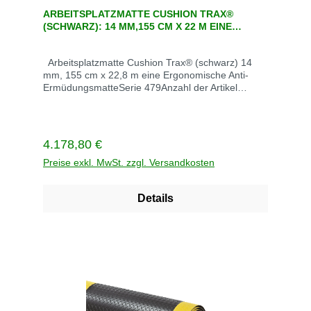
Durchschnittliche Bewertung von 0 von 5 Sternen
ARBEITSPLATZMATTE CUSHION TRAX®
(SCHWARZ): 14 MM,155 CM X 22 M EINE
ERGONOMISCHE ANTI-ERMÜDUNGSMATTE
Arbeitsplatzmatte Cushion Trax® (schwarz) 14
mm, 155 cm x 22,8 m eine Ergonomische Anti-
ErmüdungsmatteSerie 479Anzahl der Artikel
1Artikeldicke 14 mmArtikelform
RechteckArtikelnummer 479R6075BLEnthaltene
Komponenten siehe BeschreibungFarbe
schwarzGröße 155 cm x 22,8 mGewicht 220
Regulärer Preis:
4.178,80 €
kgLieferzeit 5 TageVerrsandkoten innerhalb
Deutschlan Versandkosten frei
Preise exkl. MwSt. zzgl. Versandkosten
Details