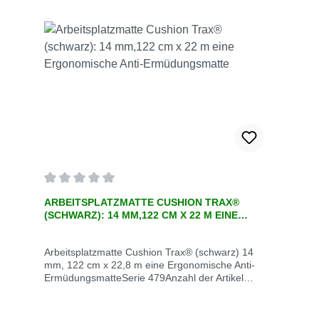
Durchschnittliche Bewertung von 0 von 5 Sternen
ARBEITSPLATZMATTE CUSHION TRAX®
(SCHWARZ): 14 MM,122 CM X 22 M EINE
ERGONOMISCHE ANTI-ERMÜDUNGSMATTE
Arbeitsplatzmatte Cushion Trax® (schwarz) 14
mm, 122 cm x 22,8 m eine Ergonomische Anti-
ErmüdungsmatteSerie 479Anzahl der Artikel
1Artikeldicke 14 mmArtikelform
RechteckArtikelnummer 479R2475BLEnthaltene
Komponenten siehe BeschreibungFarbe