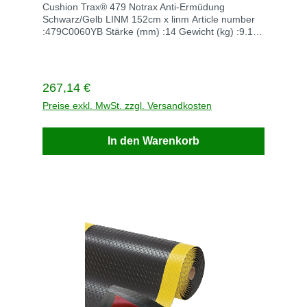
Cushion Trax® 479 Notrax Anti-Ermüdung
Schwarz/Gelb LINM 152cm x linm Article number
:479C0060YB Stärke (mm) :14 Gewicht (kg) :9.18
UOM code (ERP) (edittable) :LINM Abmessungen
(cm) :152cm x linm Unit of measurement :LINM
Enthaltene Komponenten siehe Beschreibung
Frarbe schwerz/gelb Lieferzeit auf Lager 5-10
Regulärer Preis:
267,14 €
Tage Lieferzeit ohne Lager :84 Tage Bei Fragen
rufen Sie einfach an +49 22476702Versandkosten
Preise exkl. MwSt. zzgl. Versandkosten
innerhalb Deutschland Versandkosten frei
In den Warenkorb