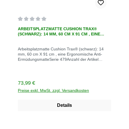
Durchschnittliche Bewertung von 0 von 5 Sternen
ARBEITSPLATZMATTE CUSHION TRAX®
(SCHWARZ): 14 MM, 60 CM X 91 CM , EINE
ERGONOMISCHE ANTI-ERMÜDUNGSMA
Arbeitsplatzmatte Cushion Trax® (schwarz): 14
mm, 60 cm X 91 cm , eine Ergonomische Anti-
ErmüdungsmatteSerie 479Anzahl der Artikel
1Artikeldicke 14 mmArtikelform
langArtikelnummer 479S0023BLEnthaltene
Komponenten siehe
BeschreibungFarbe grauGröße 60 cm X 91
Regulärer Preis:
73,99 €
cmGewicht 3,2 kgLieferzeit 5 TageVerrsandkoten
innerhalb Deutschlan Versandkosten frei
Preise exkl. MwSt. zzgl. Versandkosten
Details