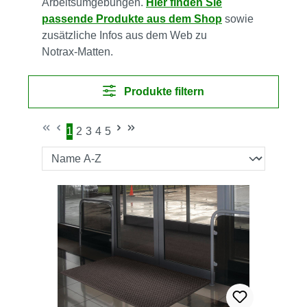
Arbeitsumgebungen.
Hier finden Sie
passende Produkte aus dem Shop
sowie
zusätzliche Infos aus dem Web zu
Notrax‑Matten.
Produkte filtern
1
2
3
4
5
Seite
Seite
Seite
Seite
Seite