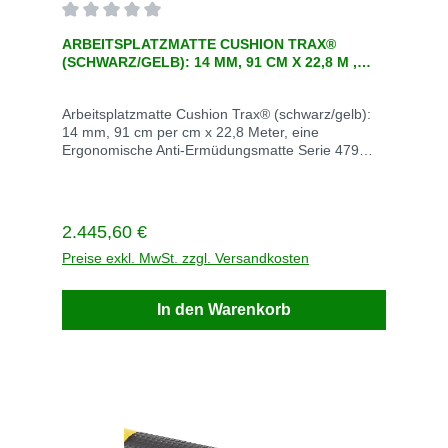
Durchschnittliche Bewertung von 0 von 5 Sternen
ARBEITSPLATZMATTE CUSHION TRAX®
(SCHWARZ/GELB): 14 MM, 91 CM X 22,8 M ,
EINE ERGONOMISCHE ANTI-ERMÜD
Arbeitsplatzmatte Cushion Trax® (schwarz/gelb):
14 mm, 91 cm per cm x 22,8 Meter, eine
Ergonomische Anti-Ermüdungsmatte Serie 479
Artikelnummer 479R3675YB Artikeldicke 14 mm
Artikelform lang Enthaltene Komponenten siehe
Beschreibung Farbe Schwarz/gelb Größe 91 cm x
22,8 Meter Gewicht 110 kg Lieferzeit auf Lager 5-
Regulärer Preis:
2.445,60 €
10 TageLieferzeit ohne Lager :84 TageBei Fragen
rufen Sie einfach an +49 22476702Versandkosten
Preise exkl. MwSt. zzgl. Versandkosten
innerhalb Deutschland Versandkosten frei
In den Warenkorb