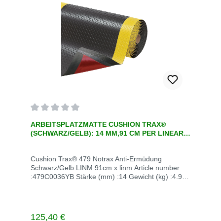
Durchschnittliche Bewertung von 0 von 5 Sternen
ARBEITSPLATZMATTE CUSHION TRAX®
(SCHWARZ/GELB): 14 MM,91 CM PER LINEAR
METER , EINE ERGONOMISCHE ANTI-
ERMÜDUNGSMATTE
Cushion Trax® 479 Notrax Anti-Ermüdung
Schwarz/Gelb LINM 91cm x linm Article number
:479C0036YB Stärke (mm) :14 Gewicht (kg) :4.9
UOM code (ERP) (edittable) :LINM Abmessungen
(cm) :91cm x linm Unit of measurement :LINM
Farbe Schwarz/gelb Enthaltene
Komponenten siehe Beschreibung Lieferzeit auf
Regulärer Preis:
125,40 €