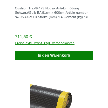
ERGONOMISCHE ANTI-ERMÜD
Cushion Trax® 479 Notrax Anti-Ermüdung
Schwarz/Gelb EA 91cm x 600cm Article number
:479S306MYB Stärke (mm) :14 Gewicht (kg) :31.8
UOM code (ERP) (edittable) :EA Abmessungen
(cm) :91cm x 600cm Unit of measurement :EA
Enthaltene Komponenten siehe Beschreibung
Frarbe schwerz/gelb Lieferzeit auf Lager 5-10
Regulärer Preis:
711,50 €
Tage Lieferzeit ohne Lager :84 TageBei Fragen
rufen Sie einfach an +49 22476702Versandkosten
Preise exkl. MwSt. zzgl. Versandkosten
innerhalb Deutschland Versandkosten frei
In den Warenkorb