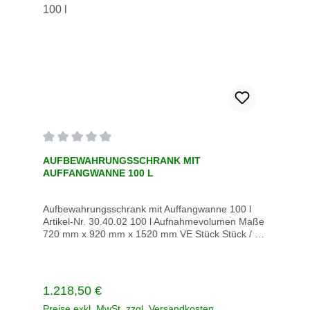
Durchschnittliche Bewertung von 0 von 5 Sternen
AUFBEWAHRUNGSSCHRANK MIT
AUFFANGWANNE 100 L
Aufbewahrungsschrank mit Auffangwanne 100 l
Artikel-Nr. 30.40.02 100 l Aufnahmevolumen Maße
720 mm x 920 mm x 1520 mm VE Stück Stück / VE
1 Gewicht kg / VE 52 Lieferzeit innerhalb von 5
Werktagen Vesandlosten auf Anfrage Rufen Sie
einfach an Tel +49 2247 6707/ E-Mail piel@aude-
europa.de
Regulärer Preis:
1.218,50 €
Preise exkl. MwSt. zzgl. Versandkosten