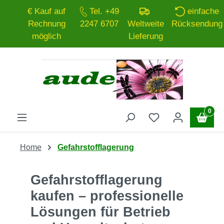
€ Kauf auf
Tel. +49
einfache
Zum Hauptinhalt springen
Rechnung
2247 6707
Weltweite
Rücksendung
möglich
Lieferung
0
Home
Gefahrstofflagerung
Gefahrstofflagerung
kaufen – professionelle
Lösungen für Betrieb