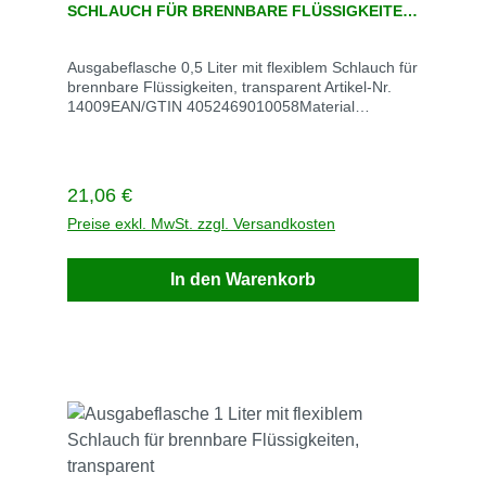
SCHLAUCH FÜR BRENNBARE FLÜSSIGKEITEN,
TRANSPARENT
Ausgabeflasche 0,5 Liter mit flexiblem Schlauch für
brennbare Flüssigkeiten, transparent Artikel-Nr.
14009EAN/GTIN 4052469010058Material
PolyethyleneMaße Ø 76 mm x H 191 mmVE
StückStück / VE 1Gewicht kg / VE 01Lieferzeit 3-5
Tage Empfohlene Anwendung Quetschflaschen
bestehen aus Polyethylen mit Edelstahldraht und
Regulärer Preis:
21,06 €
ermöglichen die sichere Ausgabe brennbarer
Flüssigkeiten direkt auf kleinen Bauteilen oder
Preise exkl. MwSt. zzgl. Versandkosten
Baugruppen mit minimalem Übersprühen
Eigenschaften Beim Zusammendrücken der
In den Warenkorb
Flasche entsteht ein feiner Flüssigkeitsstrom Der
Stamm kann so geformt werden, dass er in schwer
zu erreichende Bereiche gelangt Nur für den
täglichen Gebrauch bestimmt