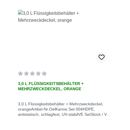
Durchschnittliche Bewertung von 0 von 5 Sternen
3,0 L FLÜSSIGKEITSBEHÄLTER +
MEHRZWECKDECKEL, ORANGE
3,0 L Flüssigkeitsbehälter + Mehrzweckdeckel,
orangeArtikel-Nr.OelKanne.Set.004HDPE,
antistatisch, schlagfest, UV-stabilVE SetStück / VE
1Gewicht kg / VE 0,73Lieferzeit auf AnfragePreis
51,19 € zzgl. MwSt. zzgl. VersandkostenRufen Sie