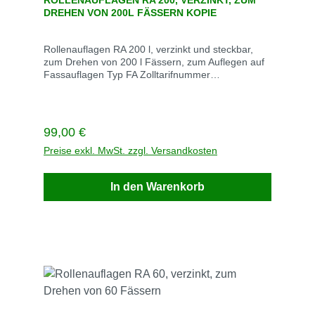
ROLLENAUFLAGEN RA 200, VERZINKT, ZUM
DREHEN VON 200L FÄSSERN KOPIE
Rollenauflagen RA 200 l, verzinkt und steckbar,
zum Drehen von 200 l Fässern, zum Auflegen auf
Fassauflagen Typ FA Zolltarifnummer
73269098GTIN4052462011112Maße
Aufbaumaße 320 x720 x 80 mm LxBxHGewicht 7
kgLieferzeit 15
Werktage BeschreibungFassauflage FA 60-2,
Regulärer Preis:
99,00 €
feuerverzinkt ohne Rollenauflage
Preise exkl. MwSt. zzgl. Versandkosten
In den Warenkorb