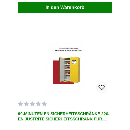
:100ShippingLieferzeit ohne Lager :35
In den Warenkorb
daysVersandart :PaletteFrachtkosten auf
AnfrageBei Fragen rufen Sie einfach an +49 2247
6707
Durchschnittliche Bewertung von 0 von 5 Sternen
90-MINUTEN EN SICHERHEITSSCHRÄNKE 226-
EN JUSTRITE SICHERHEITSSCHRANK FÜR
BRENNBARE FLÜSSIGKEITEN