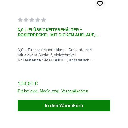
Durchschnittliche Bewertung von 0 von 5 Sternen
3,0 L FLÜSSIGKEITSBEHÄLTER +
DOSIERDECKEL MIT DICKEM AUSLAUF,
VIOLETT
3,0 L Flüssigkeitsbehälter + Dosierdeckel
mit dickem Auslauf, violettArtikel-
Nr.OelKanne.Set.003HDPE, antistatisch,
schlagfest, UV-stabilVE SetStück / VE 1Gewicht kg
/ VE 0,895Lieferzeit auf AnfragePreis 92,79
€ zzgl. MwSt. zzgl. VersandkostenRufen Sie
einfach an: 02247 6707 Beschreibung
Regulärer Preis:
104,00 €
Preise exkl. MwSt. zzgl. Versandkosten
In den Warenkorb