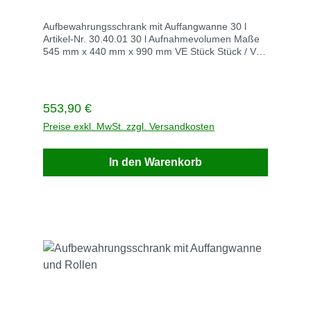
Aufbewahrungsschrank mit Auffangwanne 30 l
Artikel-Nr. 30.40.01 30 l Aufnahmevolumen Maße
545 mm x 440 mm x 990 mm VE Stück Stück / VE
1 Gewicht kg / VE 15 Lieferzeit innerhalb von 5
Werktagen Vesandlosten auf Anfrage Rufen Sie
einfach an Tel +49 2247 6707/ E-Mail piel@aude-
europa.de
Regulärer Preis:
553,90 €
Preise exkl. MwSt. zzgl. Versandkosten
In den Warenkorb