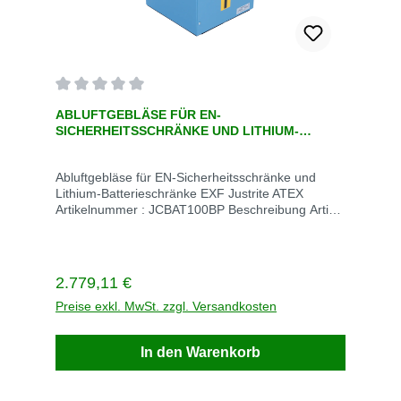
Durchschnittliche Bewertung von 0 von 5 Sternen
ABLUFTGEBLÄSE FÜR EN-
SICHERHEITSSCHRÄNKE UND LITHIUM-
BATTERIESCHRÄNKE EXF JUSTRITE ATEX
Abluftgebläse für EN-Sicherheitsschränke und
Lithium-Batterieschränke EXF Justrite ATEX
Artikelnummer : JCBAT100BP Beschreibung Article
number : JCBAT100BP Electric Accessory :ATEX
Unit of measurement :EADimensions
Abmessungen (cm) :37x35cm Länge (cm) :37
Nettogewicht (kg) :38 Breite (cm) :35 Lieferzeit
Regulärer Preis:
2.779,11 €
ohne Lager :42 daysWegen der Lieferzeit rufen Sie
einfach an +49 2247 6707
Preise exkl. MwSt. zzgl. Versandkosten
In den Warenkorb