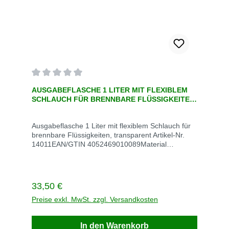
Durchschnittliche Bewertung von 0 von 5 Sternen
AUSGABEFLASCHE 1 LITER MIT FLEXIBLEM
SCHLAUCH FÜR BRENNBARE FLÜSSIGKEITEN,
TRANSPARENT
Ausgabeflasche 1 Liter mit flexiblem Schlauch für
brennbare Flüssigkeiten, transparent Artikel-Nr.
14011EAN/GTIN 4052469010089Material
PolyethyleneMaße Ø 89 mm x H 232 mmVE
StückStück / VE 1Gewicht kg / VE 0,2Lieferzeit 3-5
Tage Empfohlene Anwendung Quetschflaschen
bestehen aus Polyethylen mit Edelstahldraht und
Regulärer Preis:
33,50 €
ermöglichen die sichere Ausgabe brennbarer
Flüssigkeiten direkt auf kleinen Bauteilen oder
Preise exkl. MwSt. zzgl. Versandkosten
Baugruppen mit minimalem Übersprühen
Eigenschaften Beim Zusammendrücken der
In den Warenkorb
Flasche entsteht ein feiner Flüssigkeitsstrom Der