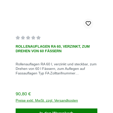
Durchschnittliche Bewertung von 0 von 5 Sternen
ROLLENAUFLAGEN RA 60, VERZINKT, ZUM
DREHEN VON 60 FÄSSERN
Rollenauflagen RA 60 l, verzinkt und steckbar, zum
Drehen von 60 l Fässern, zum Auflegen auf
Fassauflagen Typ FA Zolltarifnummer
73269098GTIN4052462011106Maße
Aufbaumaße 295 x 490 x 80 mm LxBxHGewicht
4 kgLieferzeit 15
Werktage BeschreibungFassauflage FA 60-2,
Regulärer Preis:
90,80 €
feuerverzinkt ohne Rollenauflage
Preise exkl. MwSt. zzgl. Versandkosten