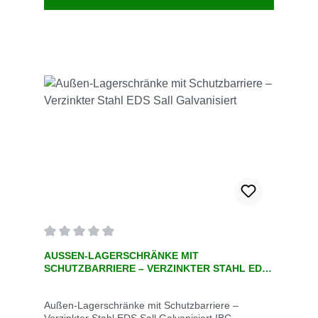
Stamm kann so geformt werden, dass er in schwer
zu erreichende Bereiche gelangt Nur für den
täglichen Gebrauch bestimmt
Durchschnittliche Bewertung von 0 von 5 Sternen
AUSSEN-LAGERSCHRÄNKE MIT S
CHUTZBARRIERE – VERZINKTER STAHL EDS S
ALL GALVANISIERT
Außen-Lagerschränke mit Schutzbarriere –