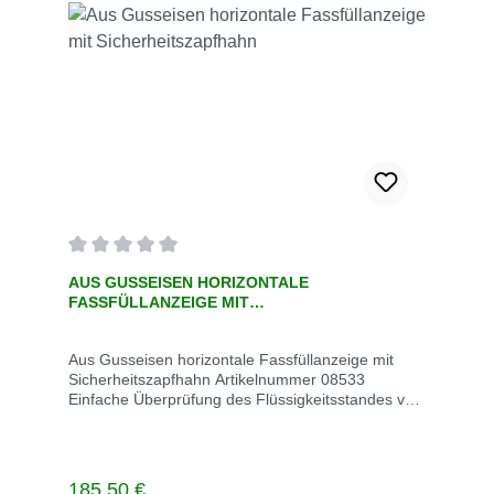
Durchschnittliche Bewertung von 0 von 5 Sternen
AUS GUSSEISEN HORIZONTALE
FASSFÜLLANZEIGE MIT
SICHERHEITSZAPFHAHN
Aus Gusseisen horizontale Fassfüllanzeige mit
Sicherheitszapfhahn Artikelnummer 08533
Einfache Überprüfung des Flüssigkeitsstandes von
horizontalen Fässer Für den Innen- oder
Außenbereich Robuster verzinkter, gusseiserner
Körper Ideal für Erdölprodukte Gusseisen-
horizontale Fülltrommel-Nr. 08532 mit
Regulärer Preis:
185,50 €