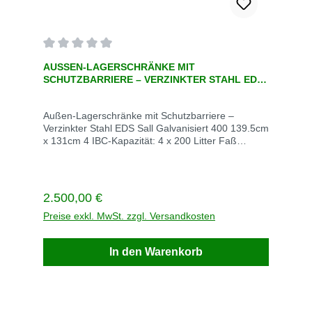
Durchschnittliche Bewertung von 0 von 5 Sternen
AUSSEN-LAGERSCHRÄNKE MIT S
CHUTZBARRIERE – VERZINKTER STAHL EDS S
ALL GALVANISIERT 400 139.5CM X 131CM
Außen-Lagerschränke mit Schutzbarriere –
Verzinkter Stahl EDS Sall Galvanisiert 400 139.5cm
x 131cm 4 IBC-Kapazität: 4 x 200 Litter Faß
Behälter (L): 400 Abmessungen (cm):139.5cm x
131cm Maßeinheit: EAVE/Stück 1 Lieferzeit auf
Anfrage Versandkosten auf Anfrage Allgemeine
Spezifikation Farbe Stahl Color/Finish Galvanized
Regulärer Preis:
2.500,00 €
Anwendung For outdoor safety storage of drums
containing chemicals, flammable, hazardous
Preise exkl. MwSt. zzgl. Versandkosten
liquids Marke Sall Material Verzinkter Stahl
Nutzungsstärke Hohe Beanspruchung
In den Warenkorb
Produktbeschreibung