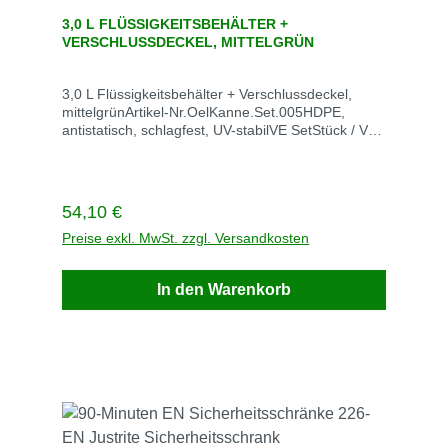
Durchschnittliche Bewertung von 0 von 5 Sternen
3,0 L FLÜSSIGKEITSBEHÄLTER +
VERSCHLUSSDECKEL, MITTELGRÜN
3,0 L Flüssigkeitsbehälter + Verschlussdeckel,
mittelgrünArtikel-Nr.OelKanne.Set.005HDPE,
antistatisch, schlagfest, UV-stabilVE SetStück / VE
1Gewicht kg / VE Lieferzeit auf AnfragePreis
53,03 € zzgl. MwSt. zzgl. VersandkostenRufen Sie
einfach an: 02247 6707 Beschreibung
Regulärer Preis:
54,10 €
Preise exkl. MwSt. zzgl. Versandkosten
In den Warenkorb