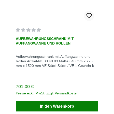
Durchschnittliche Bewertung von 0 von 5 Sternen
AUFBEWAHRUNGSSCHRANK MIT
AUFFANGWANNE UND ROLLEN
Aufbewahrungsschrank mit Auffangwanne und
Rollen Artikel-Nr. 30.40.03 Maße 640 mm x 725
mm x 1520 mm VE Stück Stück / VE 1 Gewicht kg /
VE 31 Lieferzeit innerhalb von 5 Werktagen Inhalt
30.40.03: - Türe abschliesbar - mit Feststell-Rollen
- Tuchrollenhalter für max. 430 mm Ø x 500 mm
Breite - oberes Fach für 5 l Kanister - unteres Fach
Regulärer Preis:
701,00 €
für 25 l Gebinde Versandkosten auf Anfrage Rufen
Sie einfach an Tel +49 2247 6707/ E-Mail
Preise exkl. MwSt. zzgl. Versandkosten
piel@aude-europa.de
In den Warenkorb