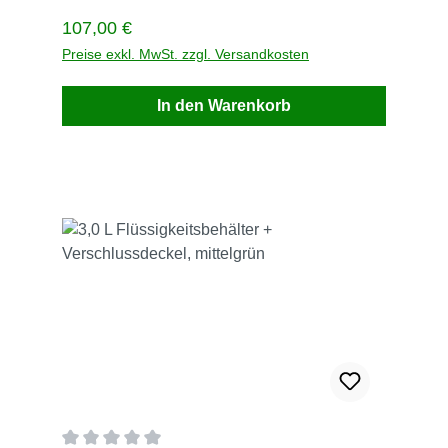
einfach an: 02247 6707 Beschreibung
Regulärer Preis:
107,00 €
Preise exkl. MwSt. zzgl. Versandkosten
In den Warenkorb