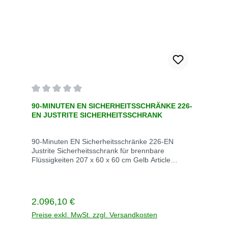
Durchschnittliche Bewertung von 0 von 5 Sternen
90-MINUTEN EN SICHERHEITSSCHRÄNKE 226-
EN JUSTRITE SICHERHEITSSCHRANK
90-Minuten EN Sicherheitsschränke 226-EN
Justrite Sicherheitsschrank für brennbare
Flüssigkeiten 207 x 60 x 60 cm Gelb Article
number :JCB22608YL Article number USA :22608
Kapazität (L) :100 Anzahl der Türen :1 Fachboden
:3 Gewicht (kg) :216 Abmessungen (cm) :207 x 60
x 60 cm Farbe :Gelb Unit of measurement :EA
Regulärer Preis:
2.096,10 €
Shipping Lieferzeit ohne Lager :14 days Ships from
:42025 Cavriago, Reggio nell'Emilia, Italy
Preise exkl. MwSt. zzgl. Versandkosten
Versandart :Palette Dimensions Kapazität (L)