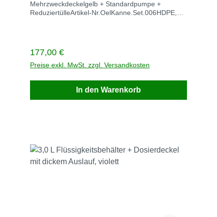
Mehrzweckdeckelgelb + Standardpumpe +
ReduziertülleArtikel-Nr.OelKanne.Set.006HDPE,
antistatisch, schlagfest, UV-stabilVE SetStück / VE
1Gewicht kg / VE 2,1Lieferzeit auf AnfragePreis
159,16 €zzgl. MwSt. zzgl. VersandkostenRufen Sie
einfach an: 02247 6707 Beschreibung
Regulärer Preis:
177,00 €
Preise exkl. MwSt. zzgl. Versandkosten
In den Warenkorb