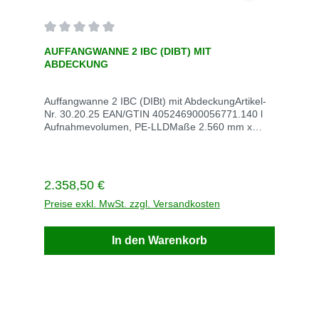
Durchschnittliche Bewertung von 0 von 5 Sternen
AUFFANGWANNE 2 IBC (DIBT) MIT
ABDECKUNG
Auffangwanne 2 IBC (DIBt) mit AbdeckungArtikel-
Nr. 30.20.25 EAN/GTIN 405246900056771.140 l
Aufnahmevolumen, PE-LLDMaße 2.560 mm x
1.350 mm x 2.210 mmVE StückStück / VE
1Gewicht kg / VE 165 Lieferzeit innerhalb von 5
Werktagen Versandkosten auf Anfrage
Regulärer Preis:
2.358,50 €
Preise exkl. MwSt. zzgl. Versandkosten
In den Warenkorb