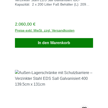
Verzinkter Stahl EDS Sall Galvanisiert IBC-
Kapazität: 2 x 200 Litter Faß Behälter (L): 209
Abmessungen (cm): 139.5cm x 90.5cm
Maßeinheit: EAVE/Stück 1 Lieferzeit auf Anfrage
Versandkosten auf Anfrage Allgemeine
Spezifikation Farbe Stahl Color/Finish Galvanized
Regulärer Preis:
2.060,00 €
Anwendung For outdoor safety storage of drums
containing chemicals, flammable, hazardous
Preise exkl. MwSt. zzgl. Versandkosten
liquids Marke Sall Material Verzinkter Stahl
Nutzungsstärke Hohe Beanspruchung
In den Warenkorb
Produktbeschreibung