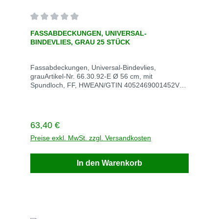
Durchschnittliche Bewertung von 0 von 5 Sternen
FASSABDECKUNGEN, UNIVERSAL-
BINDEVLIES, GRAU 25 STÜCK
Fassabdeckungen, Universal-Bindevlies,
grauArtikel-Nr. 66.30.92-E Ø 56 cm, mit
Spundloch, FF, HWEAN/GTIN 4052469001452VE
KartonStück / VE 25Stück / Palette 36ewicht kg /
VE 2,2Saugleistung l (kg) / VE 30 (26)Lieferzeit
innerhalb von 3 Werktagen Beschreibung Bild
Regulärer Preis:
63,40 €
Preise exkl. MwSt. zzgl. Versandkosten
In den Warenkorb