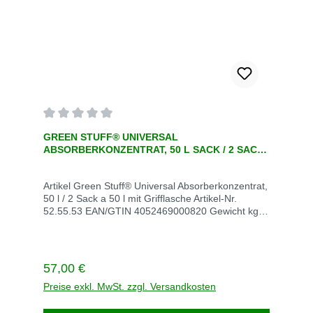
Durchschnittliche Bewertung von 0 von 5 Sternen
GREEN STUFF® UNIVERSAL
ABSORBERKONZENTRAT, 50 L SACK / 2 SACK
100 L
Artikel Green Stuff® Universal Absorberkonzentrat,
50 l / 2 Sack a 50 l mit Grifflasche Artikel-Nr.
52.55.53 EAN/GTIN 4052469000820 Gewicht kg
/VE 2 Sack 15 kg Saugleistung l (kg) / VE 145
(126)Lieferzeit 3 Werktage Beschreibung
Regulärer Preis:
57,00 €
Preise exkl. MwSt. zzgl. Versandkosten