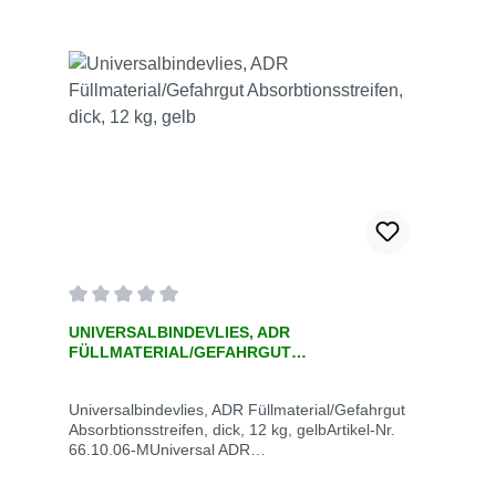
Durchschnittliche Bewertung von 0 von 5 Sternen
UNIVERSALBINDEVLIES, ADR
FÜLLMATERIAL/GEFAHRGUT
ABSORBTIONSSTREIFEN, DICK, 12 KG, GELB
Universalbindevlies, ADR Füllmaterial/Gefahrgut
Absorbtionsstreifen, dick, 12 kg, gelbArtikel-Nr.
66.10.06-MUniversal ADR
Füllmaterial/GefahrgutAbsorbtionsstreifen, gelb, 12
kg Sack, 300 g/m²7-8 mm, 300 g/m²Saugleistung