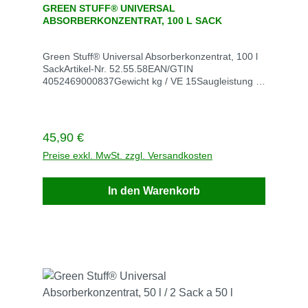
Durchschnittliche Bewertung von 0 von 5 Sternen
GREEN STUFF® UNIVERSAL
ABSORBERKONZENTRAT, 100 L SACK
Green Stuff® Universal Absorberkonzentrat, 100 l
SackArtikel-Nr. 52.55.58EAN/GTIN
4052469000837Gewicht kg / VE 15Saugleistung l
(kg) / VE 145 (126)Lieferzeit 3 Werktage
Beschreibung
Regulärer Preis:
45,90 €
Preise exkl. MwSt. zzgl. Versandkosten
In den Warenkorb