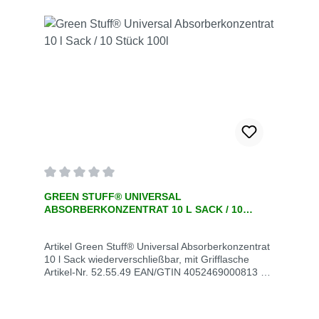
Durchschnittliche Bewertung von 0 von 5 Sternen
GREEN STUFF® UNIVERSAL
ABSORBERKONZENTRAT 10 L SACK / 10
STÜCK 100L
Artikel Green Stuff® Universal Absorberkonzentrat
10 l Sack wiederverschließbar, mit Grifflasche
Artikel-Nr. 52.55.49 EAN/GTIN 4052469000813 1
Karton 10 Stück Gewicht 15 kg / Saugleistung l
(kg) / VE 145 (126)Lieferzeit 3 Werktage
Beschreibung