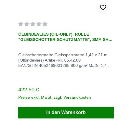
Durchschnittliche Bewertung von 0 von 5 Sternen
ÖLBINDEVLIES (OIL-ONLY), ROLLE
"GLEISSCHOTTER-SCHUTZMATTE", SMF, SHW,
1,42 X 21 M, S/W
Gleisschottermatte Gleissperrmatte 1,42 x 21 m
(Ölbindevlies) Artikel-Nr. 65.42.09
EAN/GTIN 4052469001285 800 g/m² Maße 1,4 m
x 21 m VE Stück Stück / VE 1 Stück / Palette 6
Gewicht kg / VE 26 Saugleistung l (kg) / VE 265
Lieferzeit innerhalb von 5 Werktagen
Regulärer Preis:
422,50 €
Preise exkl. MwSt. zzgl. Versandkosten
In den Warenkorb