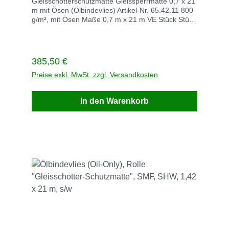
Gleisschotterschutzmatte Gleissperrmatte 0,7 x 21
m mit Ösen (Ölbindevlies) Artikel-Nr. 65.42.11 800
g/m², mit Ösen Maße 0,7 m x 21 m VE Stück Stück
/ VE 1 Stück / Palette 12 Gewicht kg / VE 14
Saugleistung l (kg) / VE 133 Lieferzeit innerhalb
von 3 Werktagen
Regulärer Preis:
385,50 €
Preise exkl. MwSt. zzgl. Versandkosten
In den Warenkorb