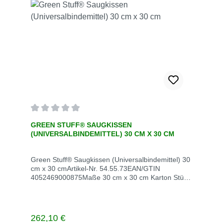
Durchschnittliche Bewertung von 0 von 5 Sternen
GREEN STUFF® SAUGKISSEN
(UNIVERSALBINDEMITTEL) 30 CM X 30 CM
Green Stuff® Saugkissen (Universalbindemittel) 30
cm x 30 cmArtikel-Nr. 54.55.73EAN/GTIN
4052469000875Maße 30 cm x 30 cm Karton Stück
/ VE 40Stück / Palette 12Gewicht kg / VE
7Saugleistung l (kg) / VE 68 (58,8)Lieferzeit 3
Werktagen
Green Stuff® Absorberkonzentrat ist ein hochkonz
Regulärer Preis:
262,10 €