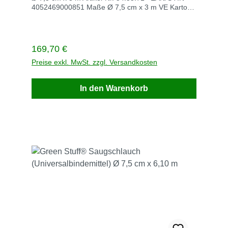
4052469000851 Maße Ø 7,5 cm x 3 m VE Karton
Stück / VE 8 Stück / Palette 12 Gewicht kg / VE
8,4 Saugleistung l (kg) / VE 82 (70,6) Lieferzeit
innerhalb von 3 Beschreibung
Regulärer Preis:
169,70 €
Preise exkl. MwSt. zzgl. Versandkosten
In den Warenkorb