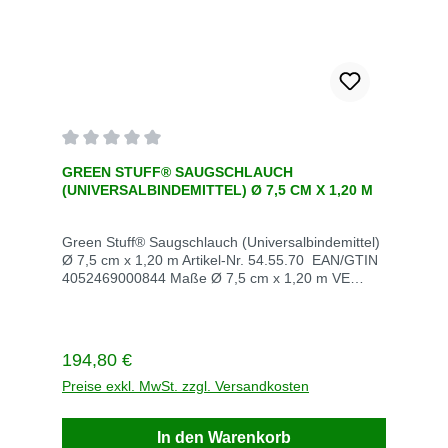
Durchschnittliche Bewertung von 0 von 5 Sternen
GREEN STUFF® SAUGSCHLAUCH
(UNIVERSALBINDEMITTEL) Ø 7,5 CM X 1,20 M
Green Stuff® Saugschlauch (Universalbindemittel)
Ø 7,5 cm x 1,20 m Artikel-Nr. 54.55.70 EAN/GTIN
4052469000844 Maße Ø 7,5 cm x 1,20 m VE
Karton Stück / VE 24 Stück / Palette 12 Gewicht kg
/ VE 9,6 Saugleistung l (kg) / VE 93 (80,6)
Lieferzeit innerhalb von 3 Werktagen
Beschreibung
Regulärer Preis:
194,80 €
Preise exkl. MwSt. zzgl. Versandkosten
In den Warenkorb