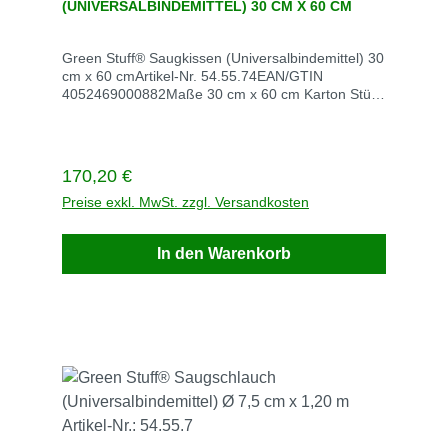
(UNIVERSALBINDEMITTEL) 30 CM X 60 CM
Green Stuff® Saugkissen (Universalbindemittel) 30
cm x 60 cmArtikel-Nr. 54.55.74EAN/GTIN
4052469000882Maße 30 cm x 60 cm Karton Stück
/ VE 20Stück / Palette 12Gewicht kg / VE
7Saugleistung l (kg) / VE 68 (58,8)Lieferzeit 3
Werktagen Beschreibung
Regulärer Preis:
170,20 €
Preise exkl. MwSt. zzgl. Versandkosten
In den Warenkorb