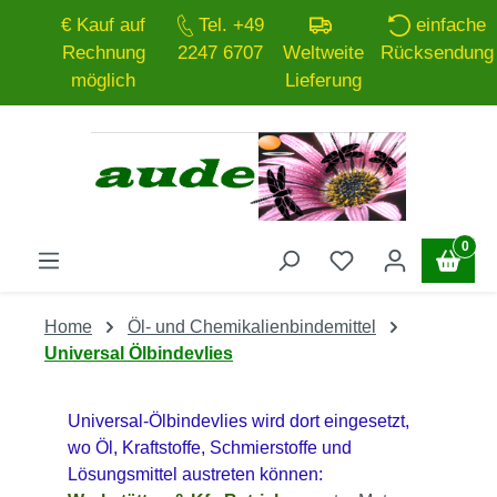
€ Kauf auf
Tel. +49
einfache
Zum Hauptinhalt springen
Rechnung
2247 6707
Weltweite
Rücksendung
möglich
Lieferung
0
Home
Öl- und Chemikalienbindemittel
Universal Ölbindevlies
Universal‑Ölbindevlies wird dort eingesetzt,
wo Öl, Kraftstoffe, Schmierstoffe und
Lösungsmittel austreten können: