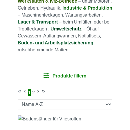
Werkstätten & Kfz‑Betriebe
 – unter Motoren, 
Getrieben, Hydraulik, 
Industrie & Produktion
– Maschinenleckagen, Wartungsarbeiten, 
Lager & Transport
 – beim Umfüllen oder bei 
Tropfleckagen , 
Um
weltschutz
 – Öl auf 
Gewässern, Auffangwannen, Notfallsets, 
Boden- und Arbeitsplatzsicherung
 – 
rutschhemmende Matten.
Produkte filtern
1
2
Seite
Seite