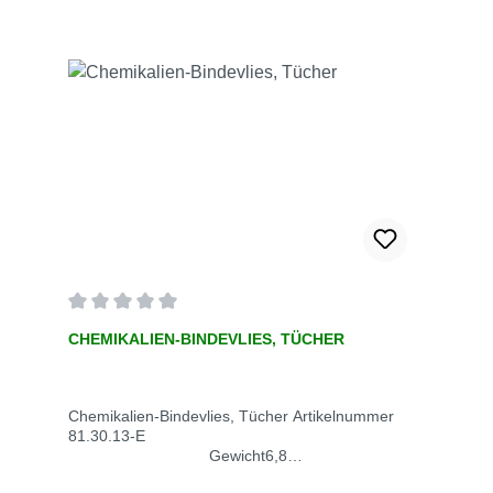
an Maschinen, Fässern, etc. Für den präventiven
Einsatz oder im Notfall. Chemikalien Socks eignen
sich für Öle, Kühl-, Schmier- und Lösungsmittel
und anderen wasserbasierenden Flüssigkeiten.
Durchschnittliche Bewertung von 0 von 5 Sternen
CHEMIKALIEN-BINDEVLIES, TÜCHER
Chemikalien-Bindevlies, Tücher Artikelnummer
81.30.13-E
Gewicht6,8
kgAnwendungsbereicheAbsorbierenMaterial100 %