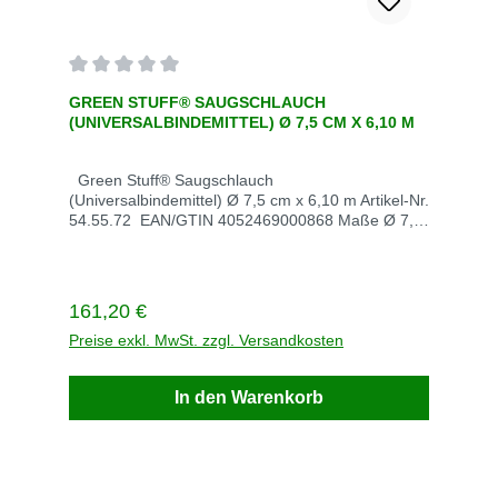
Durchschnittliche Bewertung von 0 von 5 Sternen
GREEN STUFF® SAUGSCHLAUCH
(UNIVERSALBINDEMITTEL) Ø 7,5 CM X 6,10 M
Green Stuff® Saugschlauch
(Universalbindemittel) Ø 7,5 cm x 6,10 m Artikel-Nr.
54.55.72 EAN/GTIN 4052469000868 Maße Ø 7,5
cm x 6,10 m VE Karton Stück / VE 4 Stück / Palette
12 Gewicht kg / VE 8,4 Saugleistung l (kg) / VE 82
(70,6) Lieferzeit innerhalb von 3 Werktagen
Beschreibung
Regulärer Preis:
161,20 €
Preise exkl. MwSt. zzgl. Versandkosten
In den Warenkorb