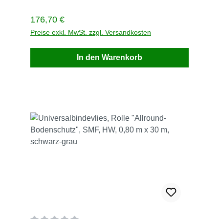
120 Liter / VPEVPE = 12 kg lose PP-Streifen im
PE-Sack6 Sack / PaletteZolltarifnummer:
Regulärer Preis:
176,70 €
56031490Lieferzeit innerhalb von 3 Werktage
Beschreibung Bilder
Preise exkl. MwSt. zzgl. Versandkosten
In den Warenkorb