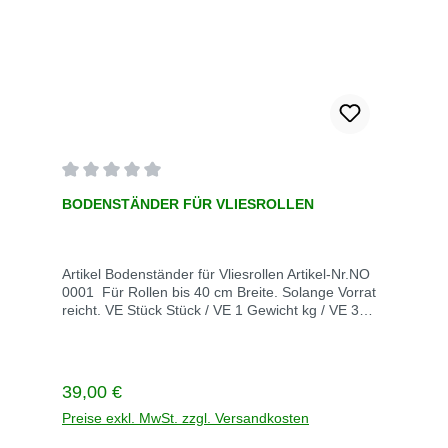
Durchschnittliche Bewertung von 0 von 5 Sternen
BODENSTÄNDER FÜR VLIESROLLEN
Artikel Bodenständer für Vliesrollen Artikel-Nr.NO
0001 Für Rollen bis 40 cm Breite. Solange Vorrat
reicht. VE Stück Stück / VE 1 Gewicht kg / VE 3
Lieferzeit innerhalb von 3 Werktagen
Regulärer Preis:
39,00 €
Preise exkl. MwSt. zzgl. Versandkosten