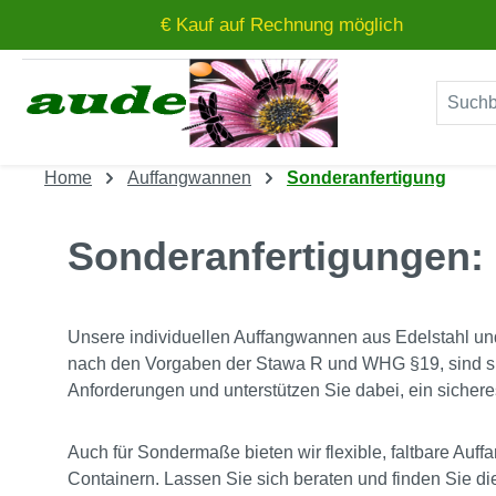
€ Kauf auf Rechnung möglich
um Hauptinhalt springen
Zur Suche springen
Home
Auffangwannen
Sonderanfertigung
Sonderanfertigungen:
Unsere individuellen Auffangwannen aus Edelstahl und
nach den Vorgaben der Stawa R und WHG §19, sind sie
Anforderungen und unterstützen Sie dabei, ein sichere
Auch für Sondermaße bieten wir flexible, faltbare A
Containern. Lassen Sie sich beraten und finden Sie di