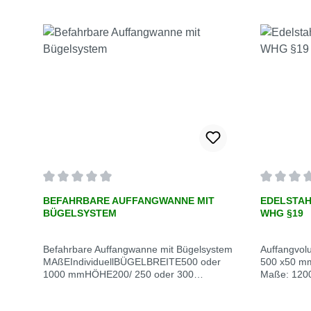
Durchschnittliche Bewertung von 0 von 5 Sternen
Durchschn
BEFAHRBARE AUFFANGWANNE MIT
EDELSTAH
BÜGELSYSTEM
WHG §19
Befahrbare Auffangwanne mit Bügelsystem
Auffangvol
MAßEIndividuellBÜGELBREITE500 oder
500 x50 mm
1000 mmHÖHE200/ 250 oder 300
Maße: 120
mmBESTÄNDIGKEITGegen die meisten
S=1,5mmSch
Industriechemikalien (oder auf
geschweist