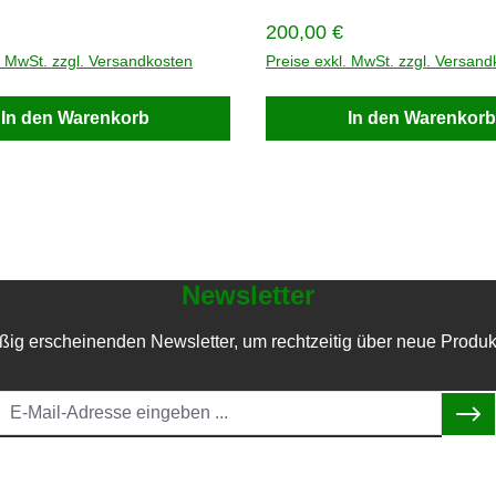
hlöl/WKD=1Technische Regeln:
SchwarzMaterial Modified PVC c
 Stawa - RPreis auf
fabricFassungsvermögen min. 1
 Preis:
Regulärer Preis:
200,00 €
ferzeit auf Anfrage
nach AngabeLieferzeit: 5 - 10 
. MwSt. zzgl. Versandkosten
Standdart Justrite Faltbaren
Preise exkl. MwSt. zzgl. Versand
AuffangwannenBei Fragen rufen 
an. +49 2247 6707E-Mail piel@
In den Warenkorb
In den Warenkorb
europa.de
Newsletter
ßig erscheinenden Newsletter, um rechtzeitig über neue Produk