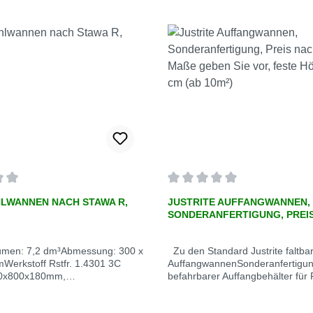
ittliche Bewertung von 0 von 5 Sternen
Durchschnittliche Bewertung 
LWANNEN NACH STAWA R,
JUSTRITE AUFFANGWANNEN,
SONDERANFERTIGUNG, PREIS
DIE MASSE GEBEN SIE VOR, FE
ÖHE 30,5 CM (AB 10M²)
umen: 7,2 dm³Abmessung: 300 x
Zu den Standard Justrite faltbaren
Werkstoff Rstfr. 1.4301 3C
AuffangwannenSonderanfertigung
0x800x180mm,
befahrbarer Auffangbehälter für 
weißverfahren: Wig -
IBC-Transportkisten und
Medium/Wassergefährdungsklas
TanksArtikelnummer: 2850Farbe