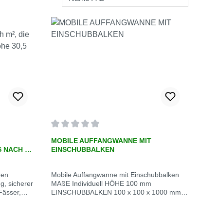
von 0 von 5 Sternen
Durchschnittliche Bewertung von 0 von 5 Sterne
MOBILE AUFFANGWANNE MIT
 NACH M²,
EINSCHUBBALKEN
STE H
Mobile Auffangwanne mit Einschubbalken
, sicherer
MAßE Individuell HÖHE 100 mm
Fässer,
EINSCHUBBALKEN 100 x 100 x 1000 mm
BESTÄNDIGKEIT Gegen die meisten
Industriechemikalien (oder auf Anfrage)