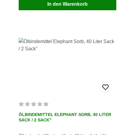
In den Warenkorb
geprüfter Öl-Binder Typ III R geeignet für
öffentliche und innerbetriebliche Verkehrsflächen
mit dem optimalen SRT-Wert von 0%.Auch sehr
gut geeignet bei regnerischem Wetter.DEKRA
geprüfte Eignung für BIODIESEL gemäß prEN
15366 für viele andere Ölbindemittel ein massives
Problem.Bei allen drei Prüfungen zeichnet sich
Elephant Sorb Special (Chemikalienbinder,
Ölbindemittel) durch hervorragende Werte
aus.Elephant Sorb Special (Chemikalienbinder,
Ölbindemittel) ist anwenderfreundlich durch
geringes Gewicht und dem praxiserprobtenPE-
Sack mit wiederverschließbarem Dosierrüssel für
sparsamen und zielgenauen Einsatz.
Durchschnittliche Bewertung von 0 von 5 Sternen
ÖLBINDEMITTEL ELEPHANT SORB, 40 LITER
SACK / 2 SACK"