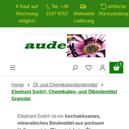
€ Kauf auf
Tel. +49
einfache
Zum Hauptinhalt springen
Rechnung
2247 6707
Weltweite
Rücksendung
möglich
Lieferung
0
Home
Öl- und Chemikalienbindemittel
Elephant Sorb®, Chemikalien- und Ölbindemittel
Granulat
Elephant Sorb® ist ein
hochwirksames,
mineralisches Bindemittel aus porösem