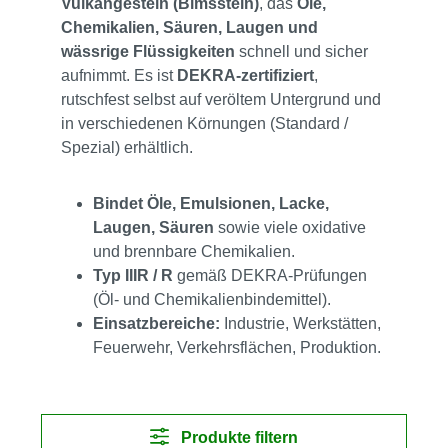
Vulkangestein (Bimsstein)
, das
Öle,
Chemikalien, Säuren, Laugen und
wässrige Flüssigkeiten
schnell und sicher
aufnimmt. Es ist
DEKRA‑zertifiziert
,
rutschfest selbst auf veröltem Untergrund und
in verschiedenen Körnungen (Standard /
Spezial) erhältlich.
Bindet Öle, Emulsionen, Lacke, 
Laugen, Säuren
 sowie viele oxidative 
und brennbare Chemikalien.
Typ IIIR / R
 gemäß DEKRA‑Prüfungen 
(Öl‑ und Chemikalienbindemittel).
Einsatzbereiche:
 Industrie, Werkstätten, 
Feuerwehr, Verkehrsflächen, Produktion.
Produkte filtern