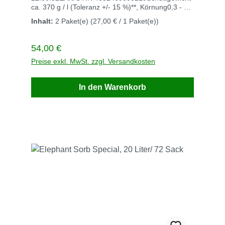
ca. 370 g / l (Toleranz +/- 15 %)**, Körnung0,3 - 1,5
mmSack / VE 4 StückGewicht kg / VE
Inhalt:
2 Paket(e)
(27,00 € / 1 Paket(e))
28Saugleistung l / VE ca. 32
(27,8)ChemikalienbindemittelÖlbindemittel /
Ölbinder Typ III R Lieferung max. 3 Werktage nach
Regulärer Preis:
54,00 €
Auftragsbestätigung +49 22417 6707piel@aude-
europa.deWeitere Beschreibung
Preise exkl. MwSt. zzgl. Versandkosten
In den Warenkorb