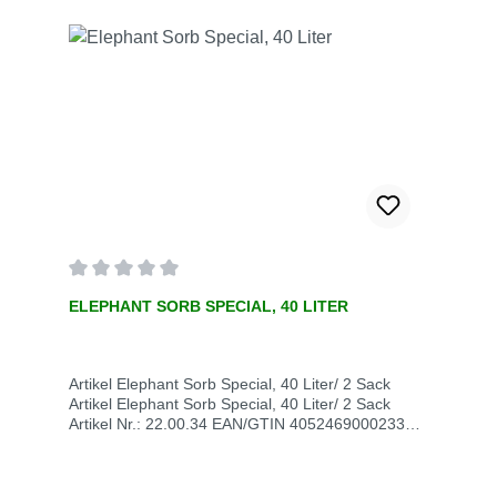
Entsorgungskosten​ElephantSorb ist selbst auf
veröltem Untergrund rutschfest +49 22417
6707piel@aude-europa.de
Durchschnittliche Bewertung von 0 von 5 Sternen
ELEPHANT SORB SPECIAL, 40 LITER
Artikel Elephant Sorb Special, 40 Liter/ 2 Sack
Artikel Elephant Sorb Special, 40 Liter/ 2 Sack
Artikel Nr.: 22.00.34 EAN/GTIN 4052469000233
Schüttgewicht ca. 370 g / l (Toleranz +/- 15 %)**
Körnung 0,3 - 1,5 mm VE Sack Sack / VE 2 Stück
Gewicht kg / VE 28 Saugleistung l / VE ca. 32 (27,8