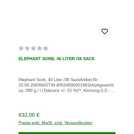
piel@aude-europa.de Weitere Beschreibung
Durchschnittliche Bewertung von 0 von 5 Sternen
ELEPHANT SORB, 40 LITER /36 SACK
Elephant Sorb, 40 Liter /36 SackArtikel-Nr.:
22.00.25EAN/GTIN 4052469000196Schüttgewicht
ca. 390 g / l (Toleranz +/- 15 %)**, Körnung 0,3 - 4
mmSack / Palette 36Gewicht kg / VE
432Saugleistung l / VE ca. 396 (344)Chemikalien-
BindemittelÖl-Bindemittel / Ölbinder Typ III R
Lieferzeit innerhalb von 5
Regulärer Preis:
632,00 €
WerktagenVersandkosten auf Anfrage+49 22417
6707piel@aude-europa.de Zertifiziertes
Preise exkl. MwSt. zzgl. Versandkosten
Chemikalien- und Ölbindemittel zur wirksamen
Aufnahme gefährlicher Flüssigkeiten DEKRA