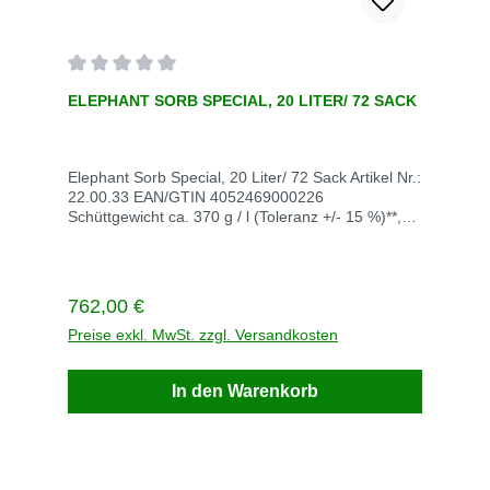
Durchschnittliche Bewertung von 0 von 5 Sternen
ELEPHANT SORB SPECIAL, 20 LITER/ 72 SACK
Elephant Sorb Special, 20 Liter/ 72 Sack Artikel Nr.:
22.00.33 EAN/GTIN 4052469000226
Schüttgewicht ca. 370 g / l (Toleranz +/- 15 %)**,
Körnung 0,3 - 1,5 mm Sack / Palette 72 Gewicht kg
/ VE 504 Saugleistung l / VE ca. 576 (501)
Chemikalienbindemittel Ölbindemittel / Ölbinder
Typ III R Lieferung max. 5 Werktage nach
Regulärer Preis:
762,00 €
Auftragsbestätigung Versandkosten auf Anfrage
Chemikalien- und Ölbindemittel mit DEKRA-
Preise exkl. MwSt. zzgl. Versandkosten
Zertifizierungmineralisches Granulat aus
hochporösem, nicht wasserlöslichem
In den Warenkorb
Vulkangesteinnimmt Öle und wässrige
Flüssigkeiten, Säuren und Laugen, oxidative und
brennbare flüssige Chemikalien schnell und sicher
aufleichtes Gewicht, dennoch nicht windanfällig.
Macht das Handling einfach und optimiert zudem