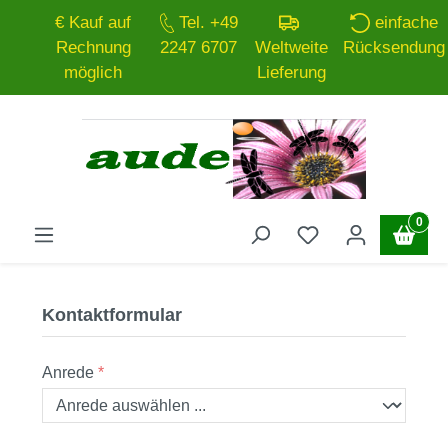
€ Kauf auf
Tel. +49
einfache
Zum Hauptinhalt springen
Rechnung
2247 6707
Weltweite
Rücksendung
möglich
Lieferung
0
Kontaktformular
Anrede
*