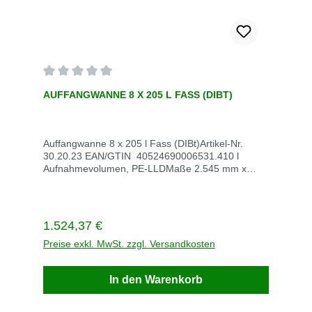
Durchschnittliche Bewertung von 0 von 5 Sternen
AUFFANGWANNE 8 X 205 L FASS (DIBT)
Auffangwanne 8 x 205 l Fass (DIBt)Artikel-Nr.
30.20.23 EAN/GTIN 40524690006531.410 l
Aufnahmevolumen, PE-LLDMaße 2.545 mm x
1.355 mm x 500 mmVE StückStück / VE 1Stück /
Palette Gewicht kg / VE 136 Lieferzeit innerhalb
von 5 WerktagenVersandkosten auf Anfrage
Regulärer Preis:
1.524,37 €
Preise exkl. MwSt. zzgl. Versandkosten
In den Warenkorb