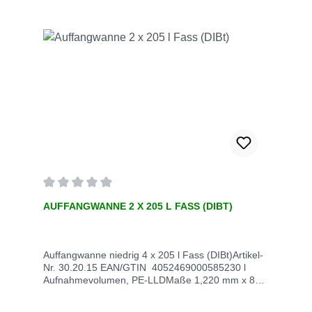
Durchschnittliche Bewertung von 0 von 5 Sternen
AUFFANGWANNE 2 X 205 L FASS (DIBT)
Auffangwanne niedrig 4 x 205 l Fass (DIBt)Artikel-
Nr. 30.20.15 EAN/GTIN 4052469000585230 l
Aufnahmevolumen, PE-LLDMaße 1,220 mm x 820
mm x 450 mmVE StückStück / VE 1Stück / Palette
7Gewicht kg / VE 27 Lieferzeit innerhalb von 5