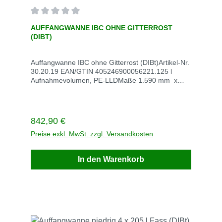
Durchschnittliche Bewertung von 0 von 5 Sternen
AUFFANGWANNE IBC OHNE GITTERROST
(DIBT)
Auffangwanne IBC ohne Gitterrost (DIBt)Artikel-Nr.
30.20.19 EAN/GTIN 405246900056221.125 l
Aufnahmevolumen, PE-LLDMaße 1.590 mm x
1.455 mm x 715 mmVE StückStück / VE 1Gewicht
kg / VE 80 Lieferzeit innerhalb von 5
WerktagenVersandkosten auf Anfrage
Regulärer Preis:
842,90 €
Preise exkl. MwSt. zzgl. Versandkosten
In den Warenkorb