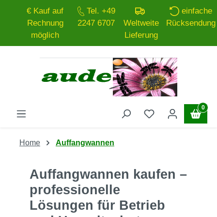
€ Kauf auf
Tel. +49
einfache
Zum Hauptinhalt springen
Rechnung
2247 6707
Weltweite
Rücksendung
möglich
Lieferung
0
Home
Auffangwannen
Auffangwannen kaufen –
professionelle
Lösungen für Betrieb