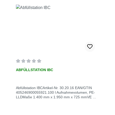
Durchschnittliche Bewertung von 0 von 5 Sternen
ABFÜLLSTATION IBC
Abfüllstation IBCArtikel-Nr. 30.20.16 EAN/GTIN
405246900055921.100 l Aufnahmevolumen, PE-
LLDMaße 1.400 mm x 1.950 mm x 725 mmVE
StückStück / VE 1Gewicht kg / VE 86 Lieferzeit
innerhalb von 5 Werktagen Versandkosten auf
Anfrage