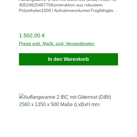
4052462048775Konstruktion aus robustem
Polyethylen1000 l AufnahmevolumenTragfähigkeit
2500 kgMaße 2560 mm x 1350 mm x 500 mmMir
GitterrostVE StückStück / VE 1Gewicht kg / VE 118
Lieferzeit innerhalb von 5 Werktagen
Regulärer Preis:
1.502,00 €
Preise exkl. MwSt. zzgl. Versandkosten
In den Warenkorb