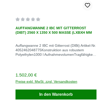
Durchschnittliche Bewertung von 0 von 5 Sternen
AUFFANGWANNE 2 IBC MIT GITTERROST
(DIBT) 2560 X 1350 X 500 MASSE (LXBXH MM
Auffangwanne 2 IBC mit Gitterrost (DIBt) Artikel-Nr.
4052462048775Konstruktion aus robustem
Polyethylen1000 l AufnahmevolumenTragfähigkeit
2500 kgMaße 2560 mm x 1350 mm x 500 mmMir
GitterrostVE StückStück / VE 1Gewicht kg / VE 118
Lieferzeit innerhalb von 5 Werktagen
Regulärer Preis:
1.502,00 €
Preise exkl. MwSt. zzgl. Versandkosten
In den Warenkorb