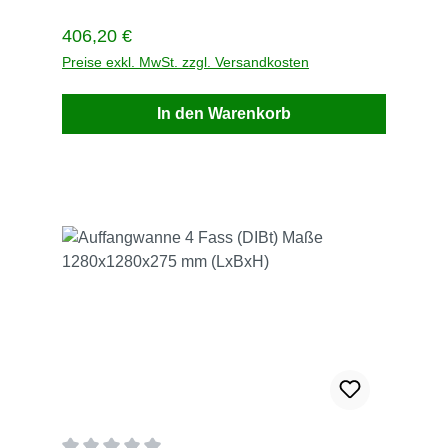
WerktagenVersandkosten innerhalb Deutschland
frei
Regulärer Preis:
406,20 €
Preise exkl. MwSt. zzgl. Versandkosten
In den Warenkorb