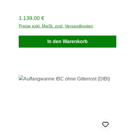
1500 kgMaße 1760 mm x 1350 mm x 710 mmVE
StückStück / VE 1Gewicht kg / VE 96 Lieferzeit
innerhalb von 5 Werktagen
Regulärer Preis:
1.139,00 €
Preise exkl. MwSt. zzgl. Versandkosten
In den Warenkorb