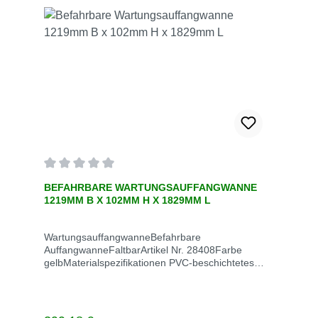
Seitenwandstabilität. Leicht zu öffnende Haken und
Ösen, als auch eine Flausch/Klett Öffnung an den
kurzen Seiten der Plane erleichtern die Montage
und machen ein Befahren durch kurzfristiges
Öffnen der Seitenwände möglich.
Durchschnittliche Bewertung von 0 von 5 Sternen
BEFAHRBARE WARTUNGSAUFFANGWANNE
1219MM B X 102MM H X 1829MM L
WartungsauffangwanneBefahrbare
AuffangwanneFaltbarArtikel Nr. 28408Farbe
gelbMaterialspezifikationen PVC-beschichtetes
GewebeEPA-Konformität Hilft bei der Einhaltung
der EPA zur Verhinderung von Verschüttungen
(SPCC)Aufnahme 227 LiterMaße außen 1524mm
W x 102mm H x 2134mm LMaße innen 1219mm