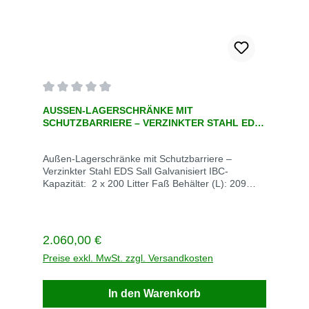
zeigt an, wie viel Flüssigkeit in einer 30- oder 55-
Gallonen -Trommel (110L-200L) verbleibt
Durchschnittliche Bewertung von 0 von 5 Sternen
AUSSEN-LAGERSCHRÄNKE MIT S
CHUTZBARRIERE – VERZINKTER STAHL EDS S
ALL GALVANISIERT
Außen-Lagerschränke mit Schutzbarriere –
Verzinkter Stahl EDS Sall Galvanisiert IBC-
Kapazität: 2 x 200 Litter Faß Behälter (L): 209
Abmessungen (cm): 139.5cm x 90.5cm
Maßeinheit: EAVE/Stück 1 Lieferzeit auf Anfrage
Versandkosten auf Anfrage Allgemeine
Spezifikation Farbe Stahl Color/Finish Galvanized
Regulärer Preis:
2.060,00 €
Anwendung For outdoor safety storage of drums
containing chemicals, flammable, hazardous
Preise exkl. MwSt. zzgl. Versandkosten
liquids Marke Sall Material Verzinkter Stahl
Nutzungsstärke Hohe Beanspruchung
In den Warenkorb
Produktbeschreibung