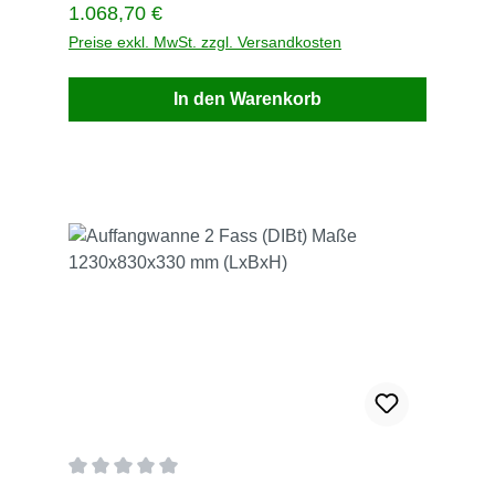
Regulärer Preis:
1.068,70 €
Preise exkl. MwSt. zzgl. Versandkosten
In den Warenkorb
Durchschnittliche Bewertung von 0 von 5 Sternen