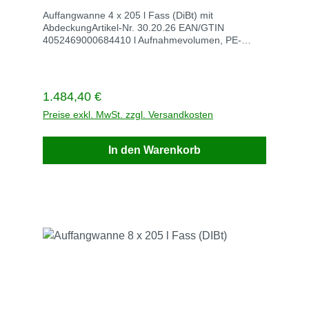
Auffangwanne 4 x 205 l Fass (DiBt) mit
AbdeckungArtikel-Nr. 30.20.26 EAN/GTIN
4052469000684410 l Aufnahmevolumen, PE-
LLDMaße 1.415 mm x 1.310mm x 2.070 mmVE
StückStück / VE 1Stück / Palette Gewicht kg / V54
Lieferzeit innerhalb auf AnfrageVersandkosten auf
Anfrage
Regulärer Preis:
1.484,40 €
Preise exkl. MwSt. zzgl. Versandkosten
In den Warenkorb