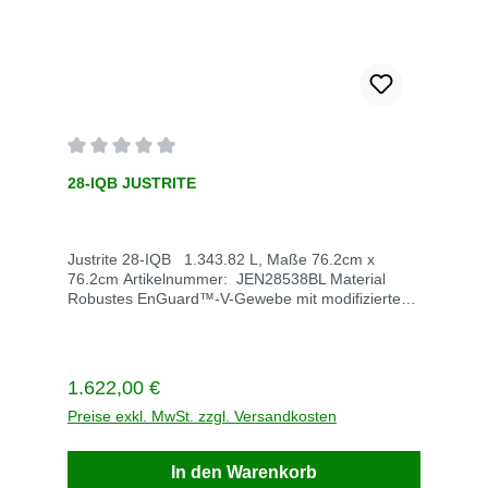
Durchschnittliche Bewertung von 0 von 5 Sternen
28-IQB JUSTRITE
Justrite 28-IQB 1.343.82 L, Maße 76.2cm x
76.2cm Artikelnummer: JEN28538BL Material
Robustes EnGuard™-V-Gewebe mit modifizierter
PVC-Beschichtung Maße 76,2x 76,2 x 20cmLiter
1.343,82Gewicht: Stück/ VE 1Lieferzeit: 5 - 10
Tage Versdankosten Standard 5,50 €Rufen Sie
einfach an: +49 2247 6707
Regulärer Preis:
1.622,00 €
Preise exkl. MwSt. zzgl. Versandkosten
In den Warenkorb