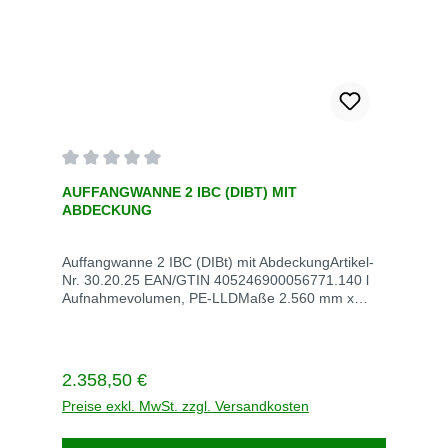
Durchschnittliche Bewertung von 0 von 5 Sternen
AUFFANGWANNE 2 IBC (DIBT) MIT
ABDECKUNG
Auffangwanne 2 IBC (DIBt) mit AbdeckungArtikel-
Nr. 30.20.25 EAN/GTIN 405246900056771.140 l
Aufnahmevolumen, PE-LLDMaße 2.560 mm x
1.350 mm x 2.210 mmVE StückStück / VE
1Gewicht kg / VE 165 Lieferzeit innerhalb von 5
Werktagen Versandkosten auf Anfrage
Regulärer Preis:
2.358,50 €
Preise exkl. MwSt. zzgl. Versandkosten