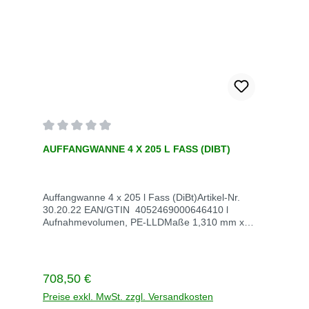
Durchschnittliche Bewertung von 0 von 5 Sternen
AUFFANGWANNE 4 X 205 L FASS (DIBT)
Auffangwanne 4 x 205 l Fass (DiBt)Artikel-Nr.
30.20.22 EAN/GTIN 4052469000646410 l
Aufnahmevolumen, PE-LLDMaße 1,310 mm x
1.310 mm x 3700 mmVE StückStück / VE 1Stück /
Palette Gewicht kg / VE 44 Lieferzeit innerhalb von
5 WerktagenVersandkosten auf Anfrage
Regulärer Preis:
708,50 €
Preise exkl. MwSt. zzgl. Versandkosten