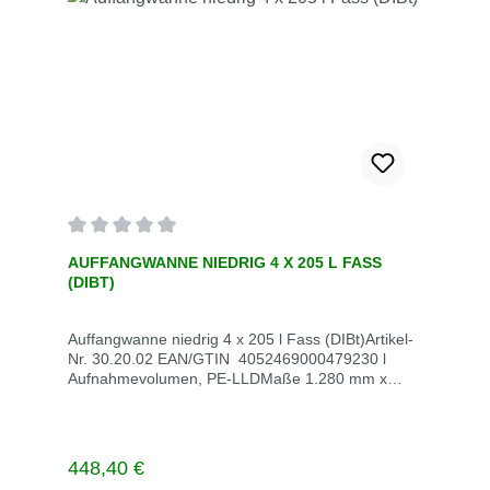
Durchschnittliche Bewertung von 0 von 5 Sternen
AUFFANGWANNE NIEDRIG 4 X 205 L FASS
(DIBT)
Auffangwanne niedrig 4 x 205 l Fass (DIBt)Artikel-
Nr. 30.20.02 EAN/GTIN 4052469000479230 l
Aufnahmevolumen, PE-LLDMaße 1.280 mm x
1.280 mm x 275 mmVE StückStück / VE 1Stück /
Palette Gewicht kg / VE 25 Lieferzeit innerhalb von
5 WerktagenFachtkosten auf Anfrage
Regulärer Preis:
448,40 €