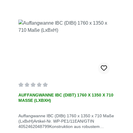
Durchschnittliche Bewertung von 0 von 5 Sternen
AUFFANGWANNE IBC (DIBT) 1760 X 1350 X 710
MASSE (LXBXH)
Auffangwanne IBC (DIBt) 1760 x 1350 x 710 Maße
(LxBxH)Artikel-Nr. WP-PE1/11EAN/GTIN
4052462048799Konstruktion aus robustem
Polyethylen1000 l AufnahmevolumenTragfähigkeit