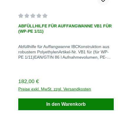
Durchschnittliche Bewertung von 0 von 5 Sternen
ABFÜLLHILFE FÜR AUFFANGWANNE VB1 FÜR
(WP-PE 1/11)
Abfüllhilfe für Auffangwanne IBCKonstruktion aus
robustem PolyethylenArtikel-Nr. VB1 für (für WP-
PE 1/11)EAN/GTIN 86 l Aufnahmevolumen, PE-
LLDMaße 525 mm x 545 mm x 835 mmVE
StückStück / VE 1Gewicht kg / VE 8,5 Lieferzeit
innerhalb 5 Werktage
Regulärer Preis:
182,00 €
Preise exkl. MwSt. zzgl. Versandkosten
In den Warenkorb