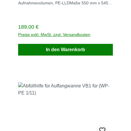
Aufnahmevolumen, PE-LLDMaße 550 mm x 545
mm x 855 mmVE StückStück / VE 1Gewicht kg /
VE 8,5 Lieferzeit innerhalb von 5 Werktagen
Versandkosten auf Anfrage
Regulärer Preis:
189,00 €
Preise exkl. MwSt. zzgl. Versandkosten
In den Warenkorb