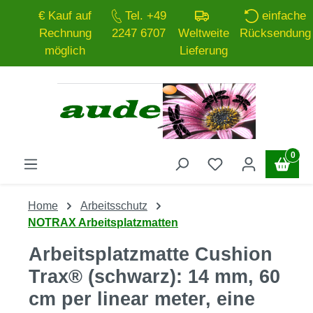
€ Kauf auf
Tel. +49
einfache
Zum Hauptinhalt springen
Rechnung
2247 6707
Weltweite
Rücksendung
möglich
Lieferung
0
Home
Arbeitsschutz
NOTRAX Arbeitsplatzmatten
Arbeitsplatzmatte Cushion
Trax® (schwarz): 14 mm, 60
cm per linear meter, eine