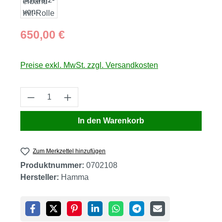
Regulärer Preis:
650,00 €
Preise exkl. MwSt. zzgl. Versandkosten
Produkt Anzahl: Gib den gewünschten Wert
In den Warenkorb
Zum Merkzettel hinzufügen
Produktnummer:
0702108
Hersteller:
Hamma