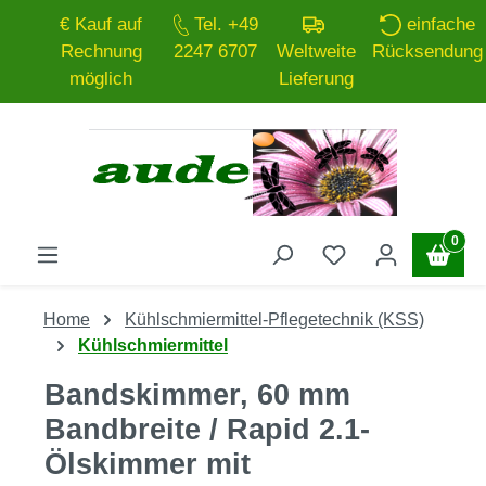
€ Kauf auf
Tel. +49
einfache
Zum Hauptinhalt springen
Rechnung
2247 6707
Weltweite
Rücksendung
möglich
Lieferung
0
Home
Kühlschmiermittel-Pflegetechnik (KSS)
Kühlschmiermittel
Bandskimmer, 60 mm
Bandbreite / Rapid 2.1-
Ölskimmer mit