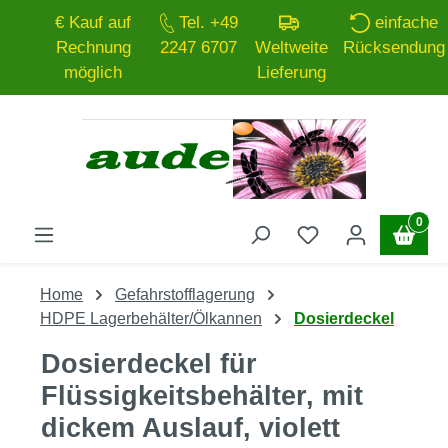
€ Kauf auf
Tel. +49
einfache
Zum Hauptinhalt springen
Rechnung
2247 6707
Weltweite
Rücksendung
möglich
Lieferung
0
Home
Gefahrstofflagerung
HDPE Lagerbehälter/Ölkannen
Dosierdeckel
Dosierdeckel für
Flüssigkeitsbehälter, mit
dickem Auslauf, violett