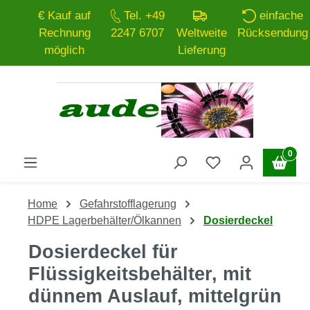
€ Kauf auf
Tel. +49
einfache
Zum Hauptinhalt springen
Rechnung
2247 6707
Weltweite
Rücksendung
möglich
Lieferung
0
Home
Gefahrstofflagerung
HDPE Lagerbehälter/Ölkannen
Dosierdeckel
Dosierdeckel für
Flüssigkeitsbehälter, mit
dünnem Auslauf, mittelgrün