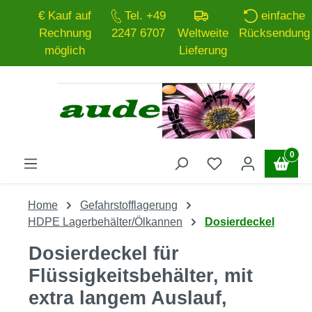
€ Kauf auf
Tel. +49
einfache
Zum Hauptinhalt springen
Rechnung
2247 6707
Weltweite
Rücksendung
möglich
Lieferung
0
Home
Gefahrstofflagerung
HDPE Lagerbehälter/Ölkannen
Dosierdeckel
Dosierdeckel für
Flüssigkeitsbehälter, mit
extra langem Auslauf,