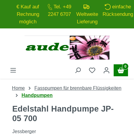
€ Kauf auf
Tel. +49
einfache
Zum Hauptinhalt springen
Rechnung
2247 6707
Weltweite
Rücksendung
möglich
Lieferung
0
Home
Fasspumpen für brennbare Flüssigkeiten
Handpumpen
Edelstahl Handpumpe JP-
05 700
Jessberger