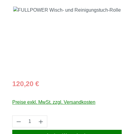
Bildergalerie überspringen
Regulärer Preis:
120,20 €
Preise exkl. MwSt. zzgl. Versandkosten
Produkt Anzahl: Gib den gewünschten Wert