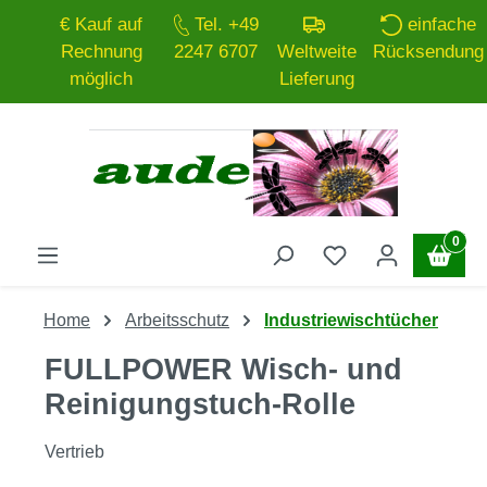
€ Kauf auf
Tel. +49
einfache
Zum Hauptinhalt springen
Rechnung
2247 6707
Weltweite
Rücksendung
möglich
Lieferung
0
Home
Arbeitsschutz
Industriewischtücher
FULLPOWER Wisch- und
Reinigungstuch-Rolle
Vertrieb