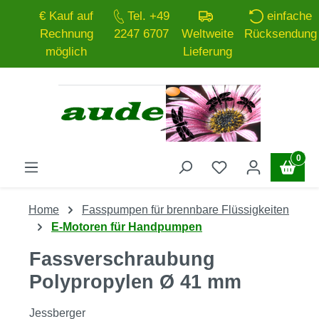
€ Kauf auf
Tel. +49
einfache
Zum Hauptinhalt springen
Rechnung
2247 6707
Weltweite
Rücksendung
möglich
Lieferung
0
Home
Fasspumpen für brennbare Flüssigkeiten
E-Motoren für Handpumpen
Fassverschraubung
Polypropylen Ø 41 mm
Jessberger