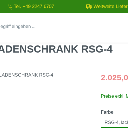
Tel. +49 2247 6707
Weltweite Liefe
ADENSCHRANK RSG-4
Regulärer Pre
2.025,0
Preise exkl. 
auswä
Farbe
RSG-4, lack