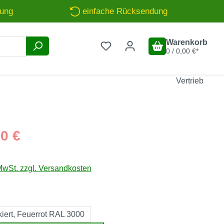
rung
einfache Rücksendung
Warenkorb
0 / 0,00 €*
Vertrieb
is:
0 €
MwSt. zzgl. Versandkosten
hlen
iert, Feuerrot RAL 3000