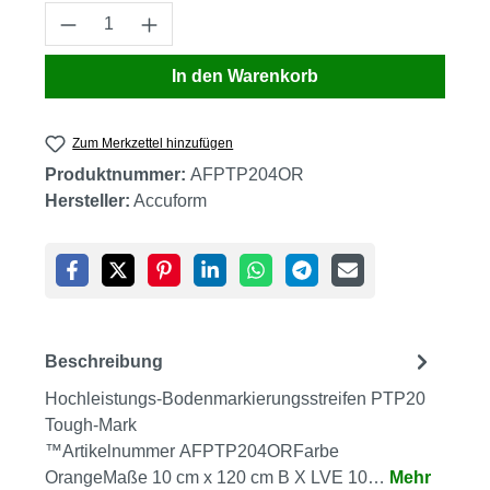
Produkt Anzahl: Gib den gewünschten Wert
In den Warenkorb
Zum Merkzettel hinzufügen
Produktnummer:
AFPTP204OR
Hersteller:
Accuform
Beschreibung
Hochleistungs-Bodenmarkierungsstreifen PTP20
Tough-Mark
™Artikelnummer AFPTP204ORFarbe
OrangeMaße 10 cm x 120 cm B X LVE 10…
Mehr