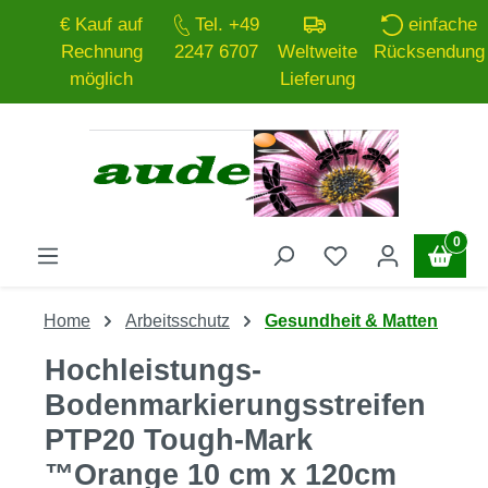
€ Kauf auf
Tel. +49
einfache
Zum Hauptinhalt springen
Rechnung
2247 6707
Weltweite
Rücksendung
möglich
Lieferung
0
Home
Arbeitsschutz
Gesundheit & Matten
Hochleistungs-
Bodenmarkierungsstreifen
PTP20 Tough-Mark
™Orange 10 cm x 120cm