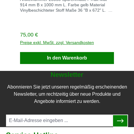
Werktagen Genaue Versandkosten auf Anfrage
914 mm B x 1000 mm L. Farbe gelb Material
+49 2247 6707
Vinylbeschichteter Stoff Maße 36 "B x 672" L.
914 mm B x 17069 mm L. Gewicht kg 2,5
Lieferzeit auf Anfrage Versandkosten frei
Verbessern Sie die Langlebigkeit der
Auffangwannen, ohne die Funktionalität zu
Regulärer Preis:
75,00 €
beeinträchtigen Das strapazierfähigen
Gewebe bildet eine glatte und gleichmäßige
Preise exkl. MwSt. zzgl. Versandkosten
Auflage Schützt die Auffangwanne gegen
Steine, Bauschutt usw.
In den Warenkorb
Newsletter
Abonnieren Sie jetzt unseren regelmäßig erscheinenden
Newsletter, um rechtzeitig über neue Produkte und
Angebote informiert zu werden.