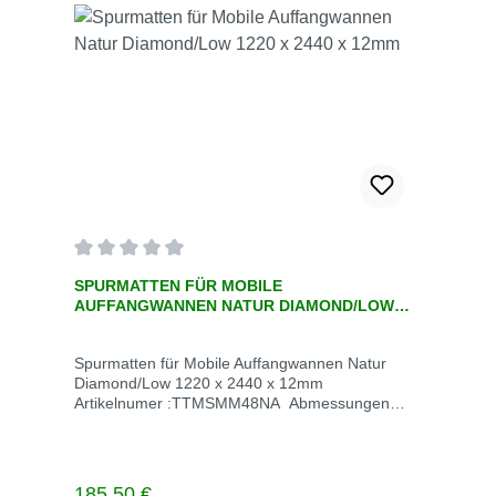
Durchschnittliche Bewertung von 0 von 5 Sternen
SPURMATTEN FÜR MOBILE
AUFFANGWANNEN NATUR DIAMOND/LOW
1220 X 2440 X 12MM
Spurmatten für Mobile Auffangwannen Natur
Diamond/Low 1220 x 2440 x 12mm
Artikelnumer :TTMSMM48NA Abmessungen
(cm) :1220 x 2440 x 12mm Ladekapazität (kg)
:94983.67Gewicht (kg): 40Oberfläche
:Diamond/Low Unit of measurement :EA
Beschreibung Spurmatten für Mobile
Regulärer Preis:
185,50 €