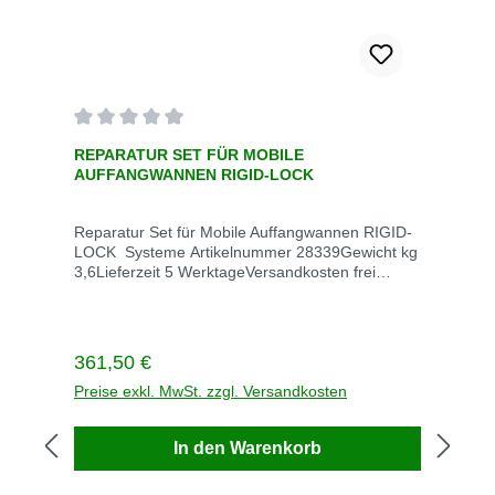
Durchschnittliche Bewertung von 0 von 5 Sternen
REPARATUR SET FÜR MOBILE
AUFFANGWANNEN RIGID-LOCK
Reparatur Set für Mobile Auffangwannen RIGID-
LOCK Systeme Artikelnummer 28339Gewicht kg
3,6Lieferzeit 5 WerktageVersandkosten frei
Reparieren Sie leicht beschädigte Wannen Zur
Reparatur kleiner Löcher, Abriebpunkte und
kleiner Risse, um eine flüssigkeitsdichte
Zuverlässigkeit und Compliance zu
Regulärer Preis:
361,50 €
gewährleisten. • Heißluftpistole und Düse
(manche Modelle) • Andruckrolle •
Preise exkl. MwSt. zzgl. Versandkosten
Schmirgelpapier• Schere und Universalmesser•
PVC-Zement• 9290 cm2 beschichtetes
In den Warenkorb
Reparaturstoffmaterial