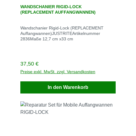
Durchschnittliche Bewertung von 0 von 5 Sternen
WANDSCHANIER RIGID-LOCK
(REPLACEMENT AUFFANGWANNEN)
Wandschanier Rigid-Lock (REPLACEMENT
Auffangwannen)JUSTRITEArtikelnummer
2836Maße 12,7 cm x33 cm
Regulärer Preis:
37,50 €
Preise exkl. MwSt. zzgl. Versandkosten
In den Warenkorb