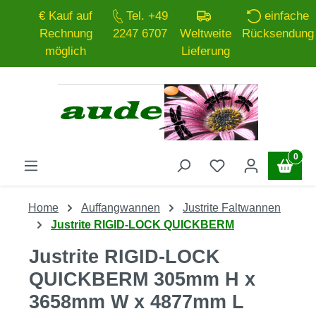
€ Kauf auf
Tel. +49
einfache
Zum Hauptinhalt springen
Rechnung
2247 6707
Weltweite
Rücksendung
möglich
Lieferung
0
Home
Auffangwannen
Justrite Faltwannen
Justrite RIGID-LOCK QUICKBERM
Justrite RIGID-LOCK
QUICKBERM 305mm H x
3658mm W x 4877mm L