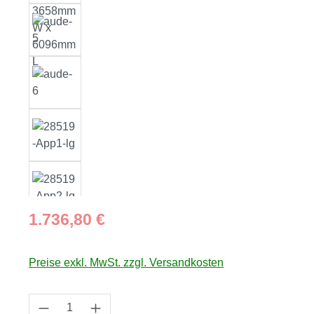
Regulärer Preis:
1.736,80 €
Preise exkl. MwSt. zzgl. Versandkosten
Produkt Anzahl: Gib den gewünschten Wert