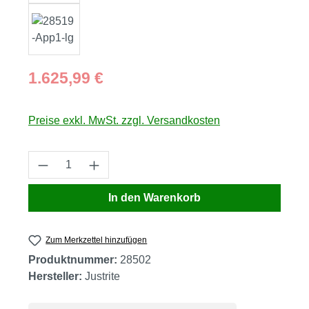
Regulärer Preis:
1.625,99 €
Preise exkl. MwSt. zzgl. Versandkosten
Produkt Anzahl: Gib den gewünschten Wert
In den Warenkorb
Zum Merkzettel hinzufügen
Produktnummer:
28502
Hersteller:
Justrite