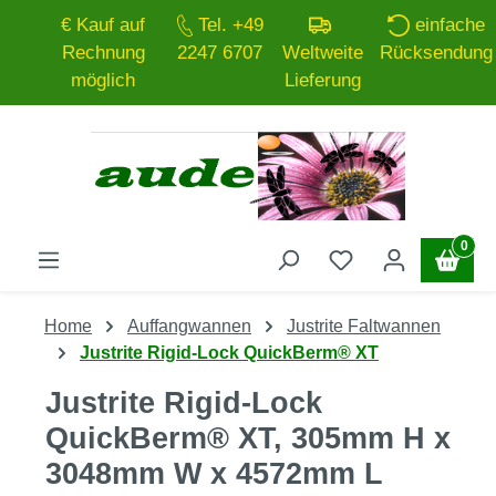
€ Kauf auf
Tel. +49
einfache
Zum Hauptinhalt springen
Rechnung
2247 6707
Weltweite
Rücksendung
möglich
Lieferung
0
Home
Auffangwannen
Justrite Faltwannen
Justrite Rigid-Lock QuickBerm® XT
Justrite Rigid-Lock
QuickBerm® XT, 305mm H x
3048mm W x 4572mm L