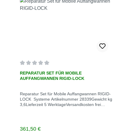
Durchschnittliche Bewertung von 0 von 5 Sternen
REPARATUR SET FÜR MOBILE
AUFFANGWANNEN RIGID-LOCK
Reparatur Set für Mobile Auffangwannen RIGID-
LOCK Systeme Artikelnummer 28339Gewicht kg
3,6Lieferzeit 5 WerktageVersandkosten frei
Reparieren Sie leicht beschädigte Wannen Zur
Reparatur kleiner Löcher, Abriebpunkte und
kleiner Risse, um eine flüssigkeitsdichte
Zuverlässigkeit und Compliance zu
Regulärer Preis:
361,50 €
gewährleisten. • Heißluftpistole und Düse