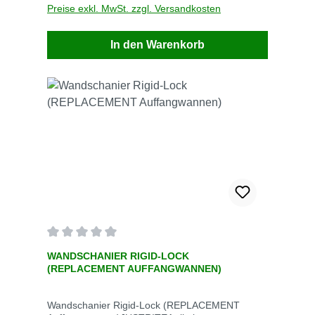
(manche Modelle) • Andruckrolle •
Preise exkl. MwSt. zzgl. Versandkosten
Schmirgelpapier• Schere und Universalmesser•
PVC-Zement• 9290 cm2 beschichtetes
In den Warenkorb
Reparaturstoffmaterial
Durchschnittliche Bewertung von 0 von 5 Sternen
WANDSCHANIER RIGID-LOCK
(REPLACEMENT AUFFANGWANNEN)
Wandschanier Rigid-Lock (REPLACEMENT