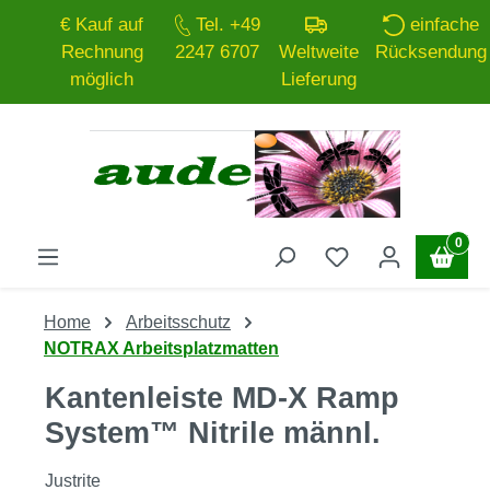
€ Kauf auf
Tel. +49
einfache
Zum Hauptinhalt springen
Rechnung
2247 6707
Weltweite
Rücksendung
möglich
Lieferung
0
Home
Arbeitsschutz
NOTRAX Arbeitsplatzmatten
Kantenleiste MD-X Ramp
System™ Nitrile männl.
Justrite