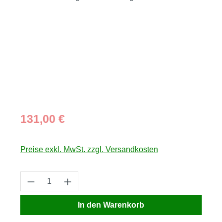
Regulärer Preis:
131,00 €
Preise exkl. MwSt. zzgl. Versandkosten
Produkt Anzahl: Gib den gewünschten Wert
In den Warenkorb