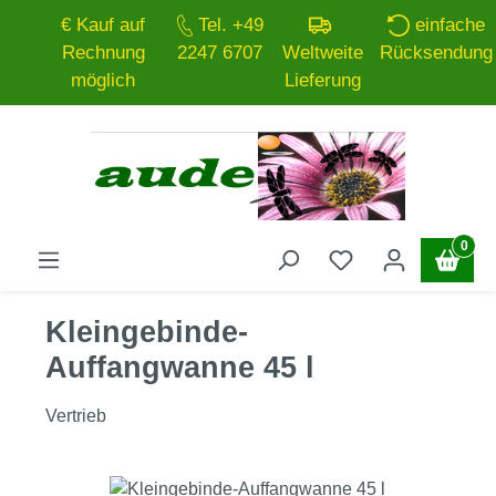
€ Kauf auf
Tel. +49
einfache
Zum Hauptinhalt springen
Rechnung
2247 6707
Weltweite
Rücksendung
möglich
Lieferung
0
Kleingebinde-
Auffangwanne 45 l
Vertrieb
Bildergalerie überspringen