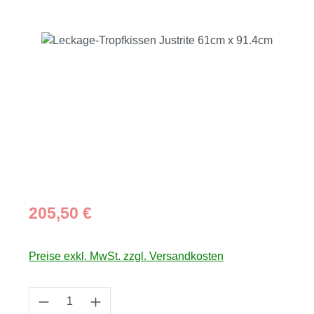
Bildergalerie überspringen
Regulärer Preis:
205,50 €
Preise exkl. MwSt. zzgl. Versandkosten
Produkt Anzahl: Gib den gewünschten Wert