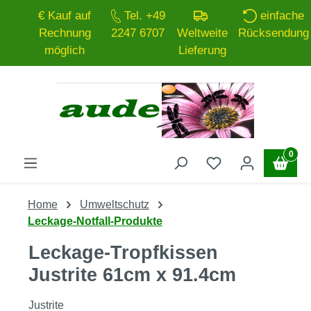
€ Kauf auf
Tel. +49
einfache
Zum Hauptinhalt springen
Rechnung
2247 6707
Weltweite
Rücksendung
möglich
Lieferung
0
Home
Umweltschutz
Leckage-Notfall-Produkte
Leckage-Tropfkissen
Justrite 61cm x 91.4cm
Justrite