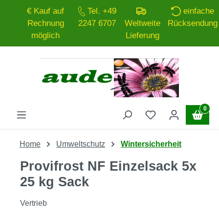
€ Kauf auf
Tel. +49
einfache
Zum Hauptinhalt springen
Rechnung
2247 6707
Weltweite
Rücksendung
möglich
Lieferung
0
Home
Umweltschutz
Wintersicherheit
Provifrost NF Einzelsack 5x
25 kg Sack
Vertrieb