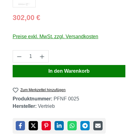
Regulärer Preis:
302,00 €
Preise exkl. MwSt. zzgl. Versandkosten
Produkt Anzahl: Gib den gewünschten Wert
In den Warenkorb
Zum Merkzettel hinzufügen
Produktnummer:
PFNF 0025
Hersteller:
Vertrieb