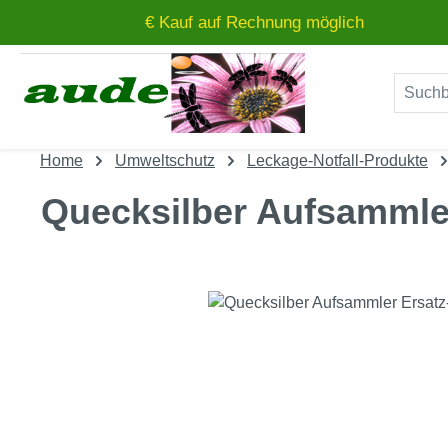
€ Kauf auf Rechnung möglich
um Hauptinhalt springen
Zur Suche springen
Home
Umweltschutz
Leckage-Notfall-Produkte
Quecksilber Aufsammle
Bildergalerie überspringen