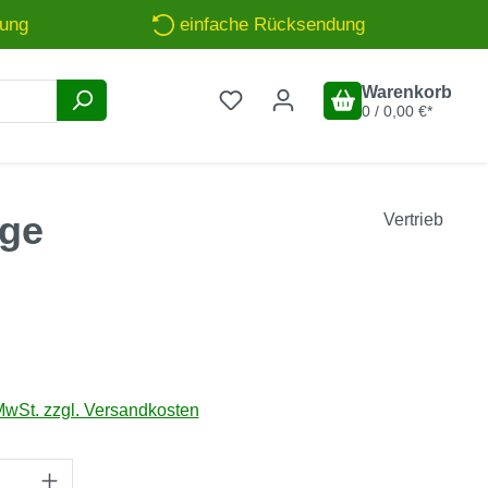
rung
einfache Rücksendung
Warenkorb
0 / 0,00 €*
age
Vertrieb
is:
MwSt. zzgl. Versandkosten
Anzahl: Gib den gewünschten Wert ein oder