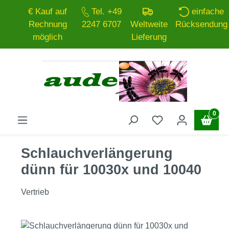
€ Kauf auf
Tel. +49
einfache
Zum Hauptinhalt springen
Rechnung
2247 6707
Weltweite
Rücksendung
möglich
Lieferung
0
Schlauchverlängerung
dünn für 10030x und 10040
Vertrieb
Bildergalerie überspringen