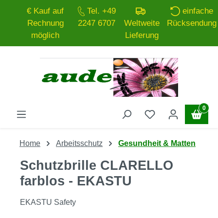
€ Kauf auf
Tel. +49
einfache
Zum Hauptinhalt springen
Rechnung
2247 6707
Weltweite
Rücksendung
möglich
Lieferung
0
Home
Arbeitsschutz
Gesundheit & Matten
Schutzbrille CLARELLO
farblos - EKASTU
EKASTU Safety