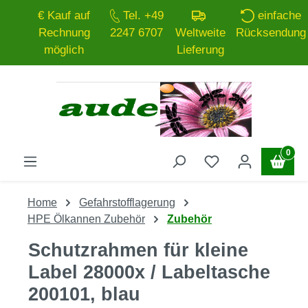
€ Kauf auf
Tel. +49
einfache
Zum Hauptinhalt springen
Rechnung
2247 6707
Weltweite
Rücksendung
möglich
Lieferung
0
Home
Gefahrstofflagerung
HPE Ölkannen Zubehör
Zubehör
Schutzrahmen für kleine
Label 28000x / Labeltasche
200101, blau