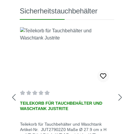
Produktgalerie überspringen
Sicherheitstauchbehälter
Durchschnittliche Bewertung von 0 von 5 Sternen
TEILEKORB FÜR TAUCHBEHÄLTER UND
WASCHTANK JUSTRITE
Teilekorb für Tauchbehälter und Waschtank
Artikel-Nr. JUT27902Z0 Maße Ø 27.9 cm x H