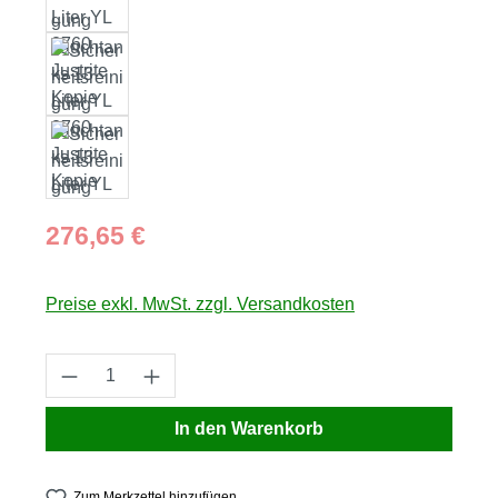
Regulärer Preis:
276,65 €
Preise exkl. MwSt. zzgl. Versandkosten
Produkt Anzahl: Gib den gewünschten Wert
In den Warenkorb
Zum Merkzettel hinzufügen