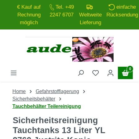
€ Kauf auf
Tel. +49
einfache
Zum Hauptinhalt springen
Rechnung
2247 6707
Weltweite
Rücksendung
möglich
Lieferung
0
Home
Gefahrstofflagerung
Sicherheitsbehälter
Tauchbehälter Teilereinigung
Sicherheitsreinigung
Tauchtanks 13 Liter YL