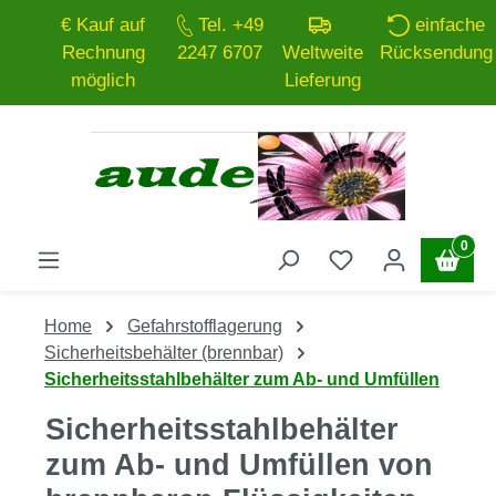
€ Kauf auf
Tel. +49
einfache
Zum Hauptinhalt springen
Rechnung
2247 6707
Weltweite
Rücksendung
möglich
Lieferung
0
Home
Gefahrstofflagerung
Sicherheitsbehälter (brennbar)
Sicherheitsstahlbehälter zum Ab- und Umfüllen
Sicherheitsstahlbehälter
zum Ab- und Umfüllen von