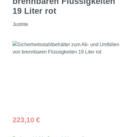
brennbaren Flüssigkeiten
19 Liter rot
Justrite
Bildergalerie überspringen
Regulärer Preis:
223,10 €