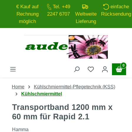
€ Kauf auf
Tel. +49
einfache
Zum Hauptinhalt springen
Rechnung
2247 6707
Weltweite
Rücksendung
möglich
Lieferung
0
Home
Kühlschmiermittel-Pflegetechnik (KSS)
Kühlschmiermittel
Transportband 1200 mm x
60 mm für Rapid 2.1
Hamma