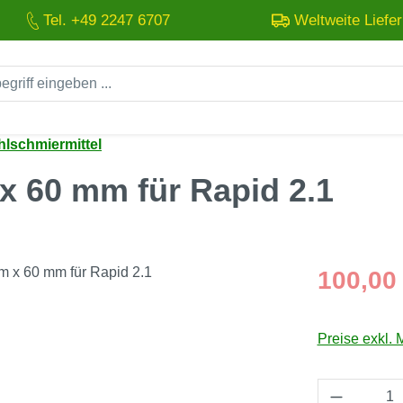
Tel. +49 2247 6707
Weltweite Liefe
lschmiermittel
x 60 mm für Rapid 2.1
Regulärer Pre
100,00
Preise exkl. 
Produkt 