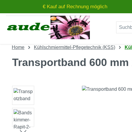
€ Kauf auf Rechnung möglich
um Hauptinhalt springen
Zur Suche springen
Home
Kühlschmiermittel-Pflegetechnik (KSS)
Küh
Transportband 600 mm 
Bildergalerie überspringen