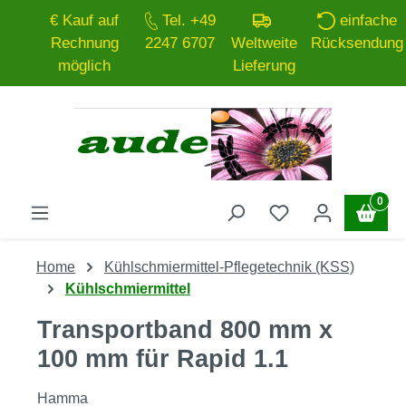
€ Kauf auf
Tel. +49
einfache
Zum Hauptinhalt springen
Rechnung
2247 6707
Weltweite
Rücksendung
möglich
Lieferung
0
Home
Kühlschmiermittel-Pflegetechnik (KSS)
Kühlschmiermittel
Transportband 800 mm x
100 mm für Rapid 1.1
Hamma