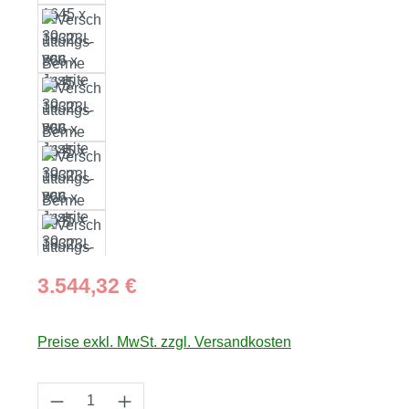
Regulärer Preis:
3.544,32 €
Preise exkl. MwSt. zzgl. Versandkosten
Produkt Anzahl: Gib den gewünschten Wert