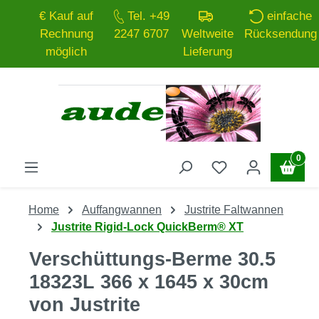
€ Kauf auf
Tel. +49
einfache
Zum Hauptinhalt springen
Rechnung
2247 6707
Weltweite
Rücksendung
möglich
Lieferung
0
Home
Auffangwannen
Justrite Faltwannen
Justrite Rigid-Lock QuickBerm® XT
Verschüttungs-Berme 30.5
18323L 366 x 1645 x 30cm
von Justrite