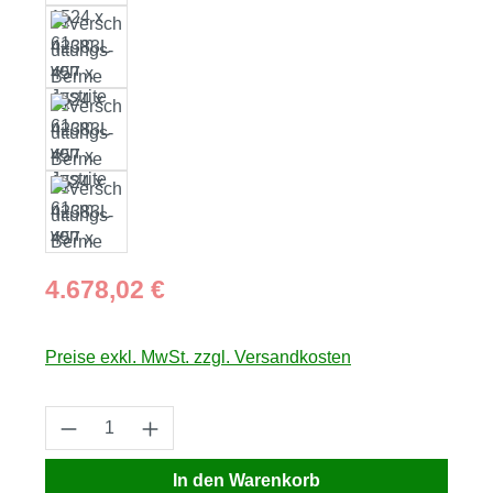
Regulärer Preis:
4.678,02 €
Preise exkl. MwSt. zzgl. Versandkosten
Produkt Anzahl: Gib den gewünschten Wert
In den Warenkorb