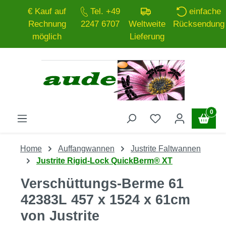
€ Kauf auf
Tel. +49
einfache
Zum Hauptinhalt springen
Rechnung
2247 6707
Weltweite
Rücksendung
möglich
Lieferung
0
Home
Auffangwannen
Justrite Faltwannen
Justrite Rigid-Lock QuickBerm® XT
Verschüttungs-Berme 61
42383L 457 x 1524 x 61cm
von Justrite