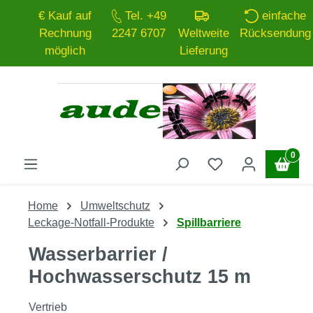
€ Kauf auf
Tel. +49
einfache
Zum Hauptinhalt springen
Rechnung
2247 6707
Weltweite
Rücksendung
möglich
Lieferung
0
Home
Umweltschutz
Leckage-Notfall-Produkte
Spillbarriere
Wasserbarrier /
Hochwasserschutz 15 m
Vertrieb