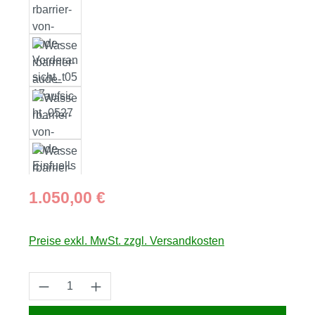
Regulärer Preis:
1.050,00 €
Preise exkl. MwSt. zzgl. Versandkosten
Produkt Anzahl: Gib den gewünschten Wert